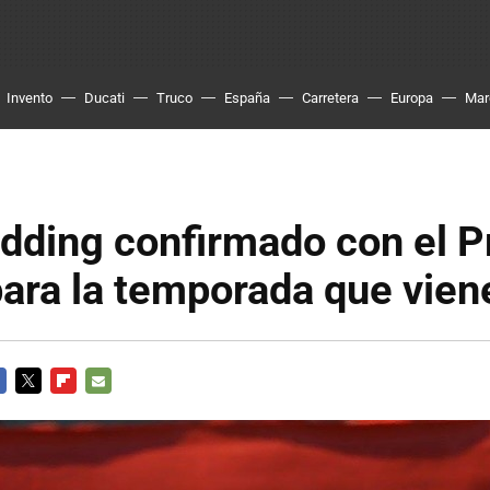
Invento
Ducati
Truco
España
Carretera
Europa
Mar
edding confirmado con el 
ara la temporada que vien
CEBOOK
TWITTER
FLIPBOARD
E-
MAIL