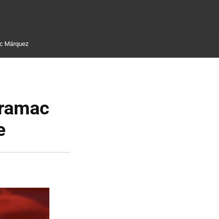
c Márquez
Pramac
e