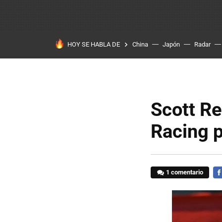
HOY SE HABLA DE
China
Japón
Radar
Scott R
Racing p
1 comentario
FA