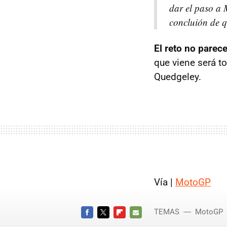
dar el paso a 
concluión de 
El reto no parece
que viene será t
Quedgeley.
Vía |
MotoGP
TEMAS
MotoGP
FACEBOOK
TWITTER
FLIPBOARD
E-