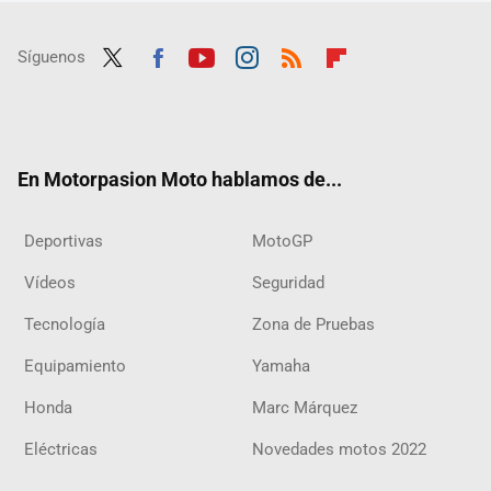
Síguenos
Twit
Fac
Yout
Inst
RSS
Flip
ter
ebo
ube
agra
boar
ok
m
d
En Motorpasion Moto hablamos de...
Deportivas
MotoGP
Vídeos
Seguridad
Tecnología
Zona de Pruebas
Equipamiento
Yamaha
Honda
Marc Márquez
Eléctricas
Novedades motos 2022