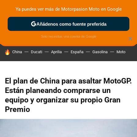
Ya puedes ver más de Motorpasion Moto en Google
ZONA DE PRUEBAS
DEPORTIVAS
MOTOS ELÉCTRICAS
Añádenos como fuente preferida
Solo necesitas una cuenta de Google
×
HOY SE HABLA DE
China
Ducati
Aprilia
España
Gasolina
Moto
El plan de China para asaltar MotoGP.
Están planeando comprarse un
equipo y organizar su propio Gran
Premio