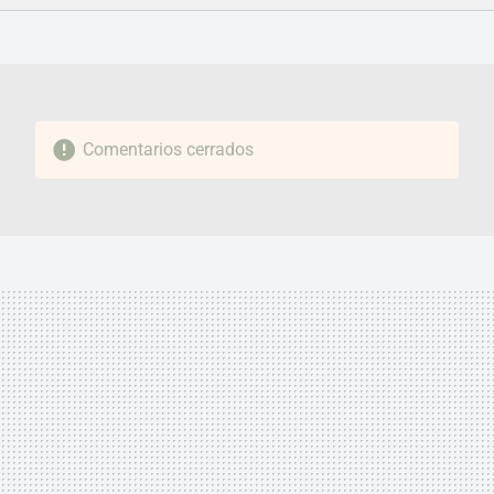
FACEBOOK
TWITTER
FLIPBOARD
E-
WHATSAPP
MAIL
Comentarios cerrados