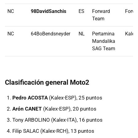
NC
98DavidSanchis
ES
Forward
Forwa
Team
NC
64BoBendsneyder
NL
Pertamina
Kalex
Mandalika
SAG Team
Clasificación general Moto2
Pedro ACOSTA
(Kalex-ESP), 25 puntos
Arón CANET
(Kalex-ESP), 20 puntos
Tony ARBOLINO (Kalex-ITA), 16 puntos
Filip SALAC (Kalex-RCH), 13 puntos