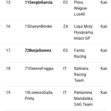
15
11SergioGarcia
ES
Pons
Kalex
Wegow
Los40
16
15DarrynBinder
ZA
Liqui Moly
Kalex
Husqvarna
Intact GP
17
72BorjaGomez
ES
Fantic
Kalex
Racing
18
71DennisFoggia
IT
Italtrans
Kalex
Racing
Team
19
19LorenzoDalla
IT
Pertamina
Kalex
Porta
Mandalika
SAG Team