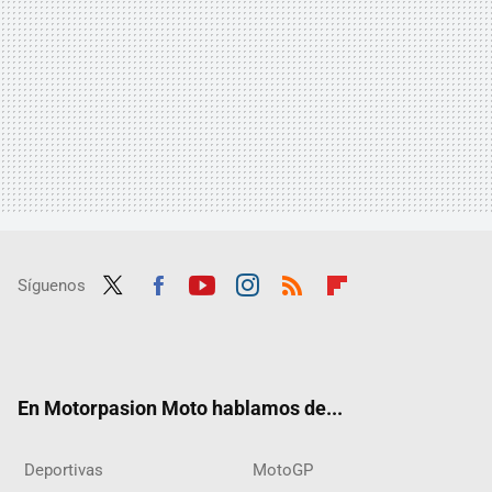
Síguenos
Twit
Fac
Yout
Inst
RSS
Flip
ter
ebo
ube
agra
boar
ok
m
d
En Motorpasion Moto hablamos de...
Deportivas
MotoGP