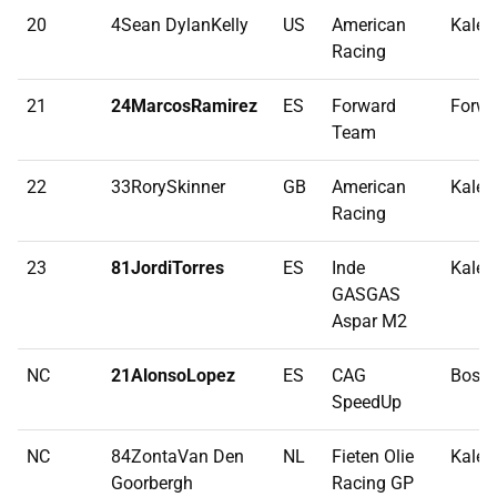
20
4Sean DylanKelly
US
American
Kalex
Racing
21
24MarcosRamirez
ES
Forward
Forwa
Team
22
33RorySkinner
GB
American
Kalex
Racing
23
81JordiTorres
ES
Inde
Kalex
GASGAS
Aspar M2
NC
21AlonsoLopez
ES
CAG
Bosco
SpeedUp
NC
84ZontaVan Den
NL
Fieten Olie
Kalex
Goorbergh
Racing GP