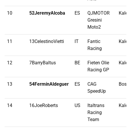
10
52JeremyAlcoba
ES
QJMOTOR
Kalex
Gresini
Moto2
11
13CelestinoVietti
IT
Fantic
Kalex
Racing
12
7BarryBaltus
BE
Fieten Olie
Kalex
Racing GP
13
54FermínAldeguer
ES
CAG
Bosco
SpeedUp
14
16JoeRoberts
US
Italtrans
Kalex
Racing
Team