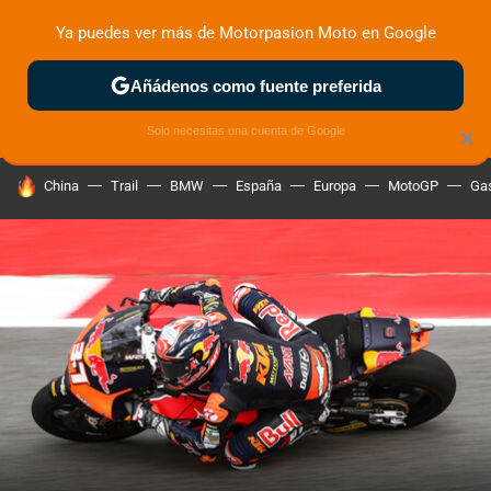
Ya puedes ver más de Motorpasion Moto en Google
ZONA DE PRUEBAS
DEPORTIVAS
MOTOS ELÉCTRICAS
Añádenos como fuente preferida
Solo necesitas una cuenta de Google
×
HOY SE HABLA DE
China
Trail
BMW
España
Europa
MotoGP
Gas