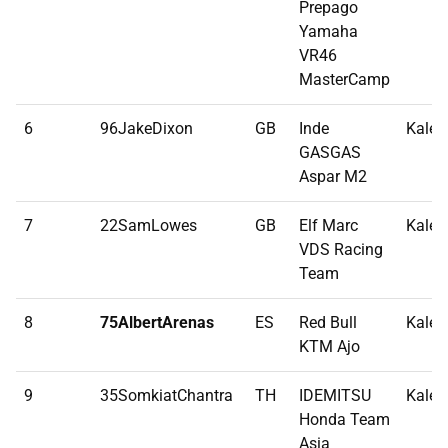
Prepago
Yamaha
VR46
MasterCamp
6
96JakeDixon
GB
Inde
Kalex
GASGAS
Aspar M2
7
22SamLowes
GB
Elf Marc
Kalex
VDS Racing
Team
8
75AlbertArenas
ES
Red Bull
Kalex
KTM Ajo
9
35SomkiatChantra
TH
IDEMITSU
Kalex
Honda Team
Asia