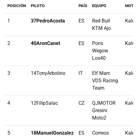
POSICIÓN
PILOTO
PAÍS
EQUIPO
MOTO
1
37PedroAcosta
ES
Red Bull
Kalex
KTM Ajo
2
40AronCanet
ES
Pons
Kalex
Wegow
Los40
3
14TonyArbolino
IT
Elf Marc
Kalex
VDS Racing
Team
4
12FilipSalac
CZ
QJMOTOR
Kalex
Gresini
Moto2
5
18ManuelGonzalez
ES
Correos
Kalex