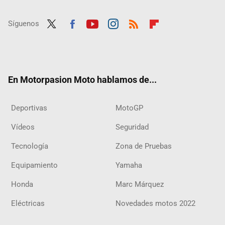
Síguenos
Twit
Fac
Yout
Inst
RSS
Flip
ter
ebo
ube
agra
boar
ok
m
d
En Motorpasion Moto hablamos de...
Deportivas
MotoGP
Vídeos
Seguridad
Tecnología
Zona de Pruebas
Equipamiento
Yamaha
Honda
Marc Márquez
Eléctricas
Novedades motos 2022