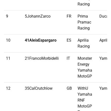
Racing
9
5JohannZarco
FR
Prima
Ducati
Pramac
Racing
10
41AleixEspargaro
ES
Aprilia
Aprilia
Racing
11
21FrancoMorbidelli
IT
Monster
Yama
Energy
Yamaha
MotoGP
12
35CalCrutchlow
GB
WithU
Yama
Yamaha
RNF
MotoGP