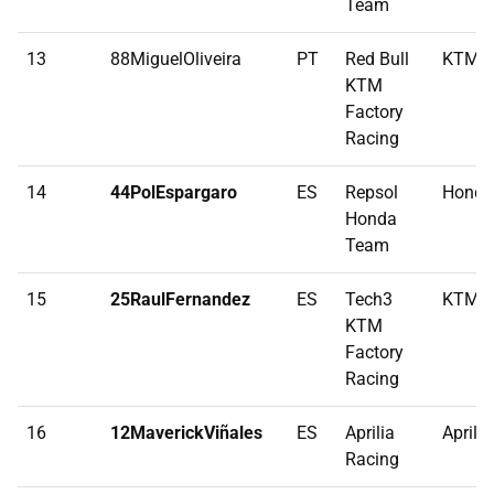
Team
13
88MiguelOliveira
PT
Red Bull
KTM
KTM
Factory
Racing
14
44PolEspargaro
ES
Repsol
Honda
Honda
Team
15
25RaulFernandez
ES
Tech3
KTM
KTM
Factory
Racing
16
12MaverickViñales
ES
Aprilia
Aprilia
Racing