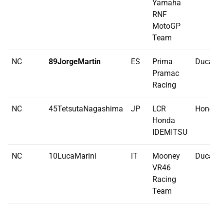
Yamaha
RNF
MotoGP
Team
NC
89JorgeMartin
ES
Prima
Ducati
Pramac
Racing
NC
45TetsutaNagashima
JP
LCR
Honda
Honda
IDEMITSU
NC
10LucaMarini
IT
Mooney
Ducati
VR46
Racing
Team