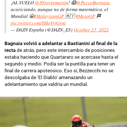
¡AL SUELO
@88jorgemartin
! 😱
@PeccoBagnaia
acariciando, aunque no de forma matemática, el
Mundial 😬
#MalaysianGP
🇲🇾
#MotoGP
🏁
pic.twitter.com/YHqVrjGvnt
— DAZN España (@DAZN_ES)
October 23, 2022
Bagnaia volvió a adelantar a Bastianini al final de la
recta
de atrás, pero este intercambio de posiciones
estaba haciendo que Quartararo se acercase hasta el
segundo y medio. Podía ser la puntilla para tener un
final de carrera apoteósico. Eso sí, Bezzecchi no se
descolgaba de 'El Diablo' amenazando un
adelantamiento que valdría un mundial.