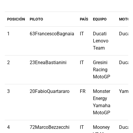
POSICIÓN
PILOTO
PAÍS
EQUIPO
MOTO
1
63FrancescoBagnaia
IT
Ducati
Ducati
Lenovo
Team
2
23EneaBastianini
IT
Gresini
Ducati
Racing
MotoGP
3
20FabioQuartararo
FR
Monster
Yama
Energy
Yamaha
MotoGP
4
72MarcoBezzecchi
IT
Mooney
Ducati