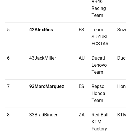
VR46
Racing
Team
5
42AlexRins
ES
Team
Suzuk
SUZUKI
ECSTAR
6
43JackMiller
AU
Ducati
Ducati
Lenovo
Team
7
93MarcMarquez
ES
Repsol
Honda
Honda
Team
8
33BradBinder
ZA
Red Bull
KTM
KTM
Factory