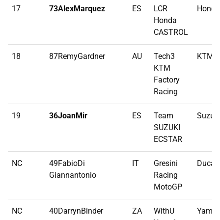
17
73AlexMarquez
ES
LCR
Honda
Honda
CASTROL
18
87RemyGardner
AU
Tech3
KTM
KTM
Factory
Racing
19
36JoanMir
ES
Team
Suzuk
SUZUKI
ECSTAR
NC
49FabioDi
IT
Gresini
Ducati
Giannantonio
Racing
MotoGP
NC
40DarrynBinder
ZA
WithU
Yama