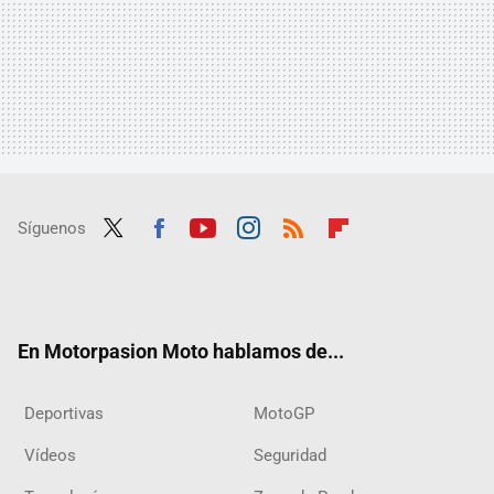
Síguenos
Twit
Fac
Yout
Inst
RSS
Flip
ter
ebo
ube
agra
boar
ok
m
d
En Motorpasion Moto hablamos de...
Deportivas
MotoGP
Vídeos
Seguridad