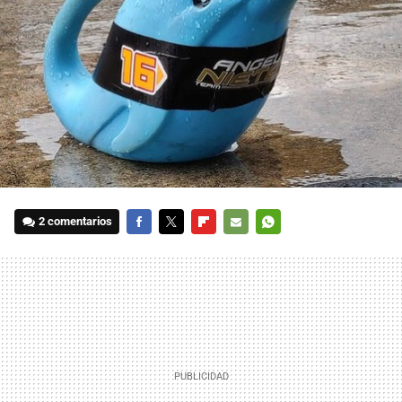
2 comentarios
FACEBOOK
TWITTER
FLIPBOARD
E-
WHATSAPP
MAIL