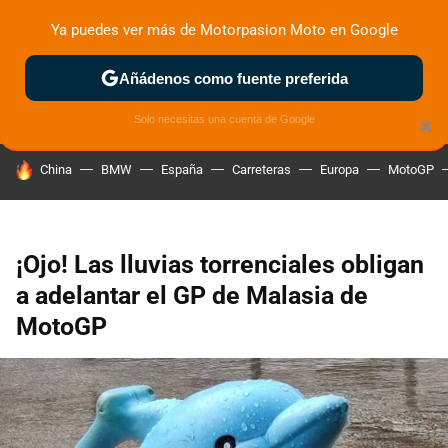
Ya puedes ver más de Motorpasion Moto en Google
ZONA DE PRUEBAS
DEPORTIVAS
MOTOS ELÉCTRICAS
Añádenos como fuente preferida
Solo necesitas una cuenta de Google
×
HOY SE HABLA DE
China
BMW
España
Carreteras
Europa
MotoGP
¡Ojo! Las lluvias torrenciales obligan
a adelantar el GP de Malasia de
MotoGP