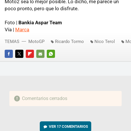
Moto2 sea lo mejor posible. Lo dicho, me parece un
poco pronto, pero que lo disfrute.
Foto |
Bankia Aspar Team
Vía |
Marca
TEMAS
MotoGP
Ricardo Tormo
Nico Terol
Mo
FACEBOOK
TWITTER
FLIPBOARD
E-
WHATSAPP
MAIL
Comentarios cerrados
VER
17 COMENTARIOS