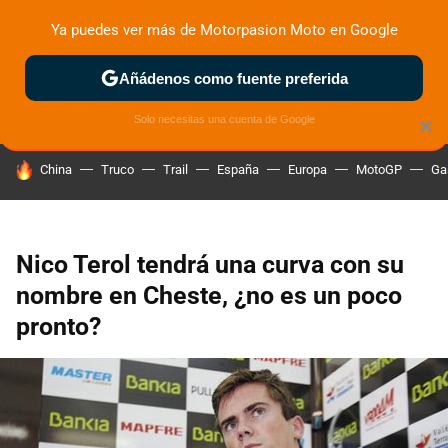
Ya puedes ver más de Motorpasion Moto en Google
ZONA DE PRUEBAS
DEPORTIVAS
MOTOS ELÉCTRICAS
Añádenos como fuente preferida
Solo necesitas una cuenta de Google
×
HOY SE HABLA DE
China
Truco
Trail
España
Europa
MotoGP
Ga
Nico Terol tendrá una curva con su
nombre en Cheste, ¿no es un poco
pronto?