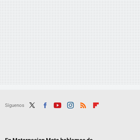
Síguenos
Twit
Fac
Yout
Inst
RSS
Flip
ter
ebo
ube
agra
boar
ok
m
d