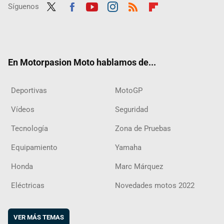
Síguenos
Twit
Fac
Yout
Inst
RSS
Flip
ter
ebo
ube
agra
boar
ok
m
d
En Motorpasion Moto hablamos de...
Deportivas
MotoGP
Vídeos
Seguridad
Tecnología
Zona de Pruebas
Equipamiento
Yamaha
Honda
Marc Márquez
Eléctricas
Novedades motos 2022
VER MÁS TEMAS