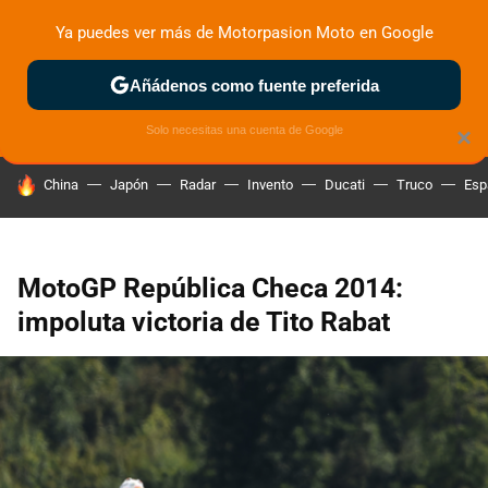
Ya puedes ver más de Motorpasion Moto en Google
ZONA DE PRUEBAS
DEPORTIVAS
MOTOS ELÉCTRICAS
Añádenos como fuente preferida
Solo necesitas una cuenta de Google
×
HOY SE HABLA DE
China
Japón
Radar
Invento
Ducati
Truco
Esp
MotoGP República Checa 2014:
impoluta victoria de Tito Rabat