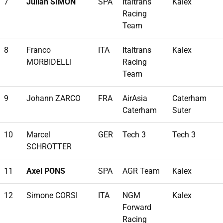
7
Julian SIMON
SPA
Italtrans
Kalex
Racing
Team
8
Franco
ITA
Italtrans
Kalex
MORBIDELLI
Racing
Team
9
Johann ZARCO
FRA
AirAsia
Caterham
Caterham
Suter
10
Marcel
GER
Tech 3
Tech 3
SCHROTTER
11
Axel PONS
SPA
AGR Team
Kalex
12
Simone CORSI
ITA
NGM
Kalex
Forward
Racing