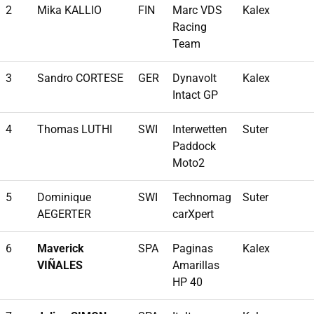
2
Mika KALLIO
FIN
Marc VDS
Kalex
Racing
Team
3
Sandro CORTESE
GER
Dynavolt
Kalex
Intact GP
4
Thomas LUTHI
SWI
Interwetten
Suter
Paddock
Moto2
5
Dominique
SWI
Technomag
Suter
AEGERTER
carXpert
6
Maverick
SPA
Paginas
Kalex
VIÑALES
Amarillas
HP 40