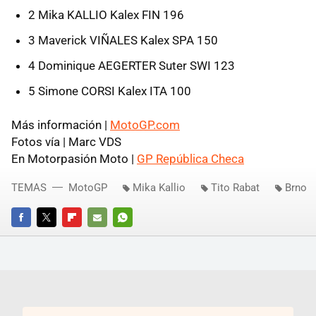
2 Mika KALLIO Kalex FIN 196
3 Maverick VIÑALES Kalex SPA 150
4 Dominique AEGERTER Suter SWI 123
5 Simone CORSI Kalex ITA 100
Más información |
MotoGP.com
Fotos vía | Marc VDS
En Motorpasión Moto |
GP República Checa
TEMAS
MotoGP
Mika Kallio
Tito Rabat
Brno
FACEBOOK
TWITTER
FLIPBOARD
E-
WHATSAPP
MAIL