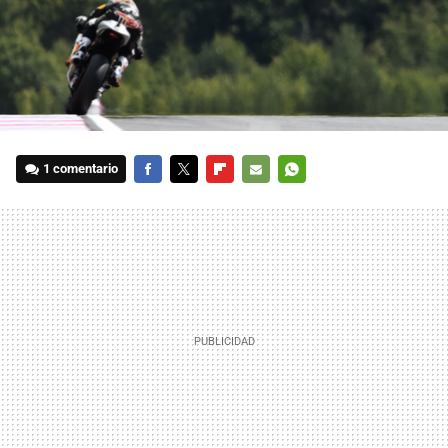
1 comentario
FACEBOOK
TWITTER
FLIPBOARD
E-
WHATSAPP
MAIL