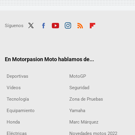
Síguenos
Twit
Fac
Yout
Inst
RSS
Flip
ter
ebo
ube
agra
boar
ok
m
d
En Motorpasion Moto hablamos de...
Deportivas
MotoGP
Vídeos
Seguridad
Tecnología
Zona de Pruebas
Equipamiento
Yamaha
Honda
Marc Márquez
Eléctricas
Novedades motos 2022