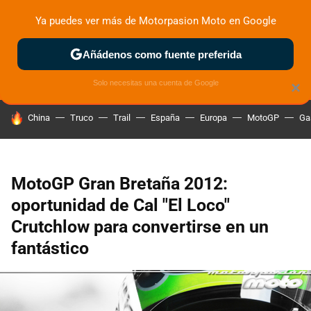
Ya puedes ver más de Motorpasion Moto en Google
ZONA DE PRUEBAS
DEPORTIVAS
MOTOS ELÉCTRICAS
Añádenos como fuente preferida
Solo necesitas una cuenta de Google
×
HOY SE HABLA DE
China
Truco
Trail
España
Europa
MotoGP
Ga
MotoGP Gran Bretaña 2012:
oportunidad de Cal "El Loco"
Crutchlow para convertirse en un
fantástico