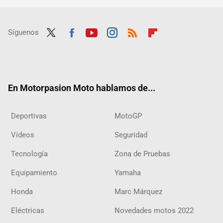
Síguenos
Twit
Fac
Yout
Inst
RSS
Flip
ter
ebo
ube
agra
boar
ok
m
d
En Motorpasion Moto hablamos de...
Deportivas
MotoGP
Vídeos
Seguridad
Tecnología
Zona de Pruebas
Equipamiento
Yamaha
Honda
Marc Márquez
Eléctricas
Novedades motos 2022