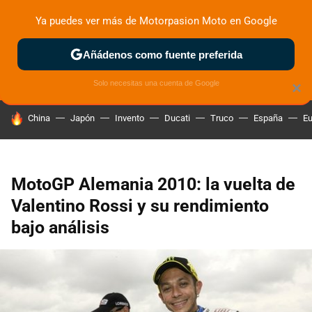
Ya puedes ver más de Motorpasion Moto en Google
ZONA DE PRUEBAS
DEPORTIVAS
MOTOS ELÉCTRICAS
Añádenos como fuente preferida
Solo necesitas una cuenta de Google
×
HOY SE HABLA DE
China
Japón
Invento
Ducati
Truco
España
Eu
MotoGP Alemania 2010: la vuelta de
Valentino Rossi y su rendimiento
bajo análisis