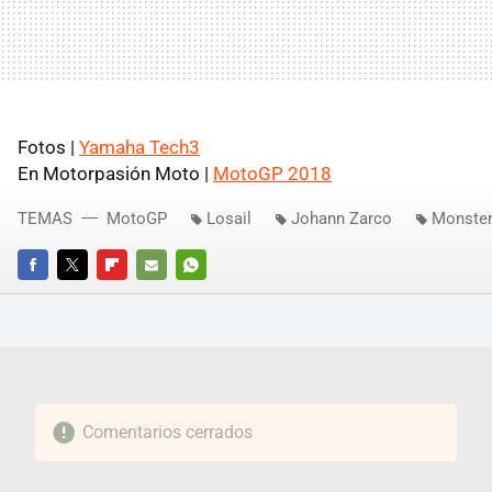
Fotos |
Yamaha Tech3
En Motorpasión Moto |
MotoGP 2018
TEMAS
MotoGP
Losail
Johann Zarco
Monster
FACEBOOK
TWITTER
FLIPBOARD
E-
WHATSAPP
MAIL
Comentarios cerrados