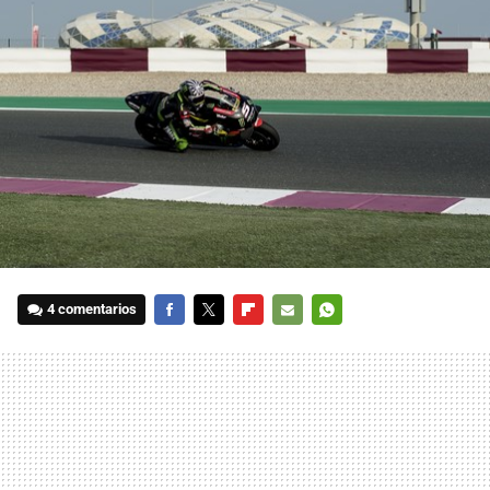
4 comentarios
FACEBOOK
TWITTER
FLIPBOARD
E-
WHATSAPP
MAIL