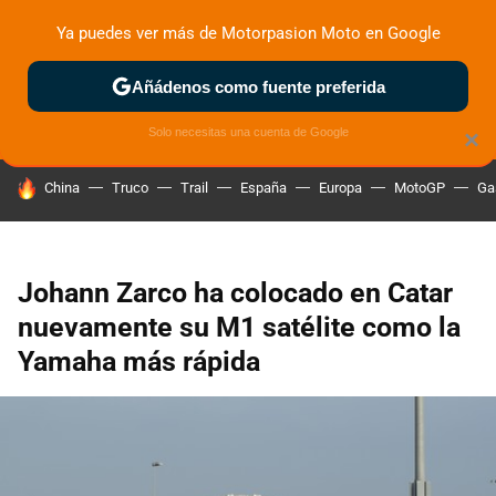
Ya puedes ver más de Motorpasion Moto en Google
ZONA DE PRUEBAS
DEPORTIVAS
MOTOS ELÉCTRICAS
Añádenos como fuente preferida
Solo necesitas una cuenta de Google
×
HOY SE HABLA DE
China
Truco
Trail
España
Europa
MotoGP
Ga
Johann Zarco ha colocado en Catar
nuevamente su M1 satélite como la
Yamaha más rápida