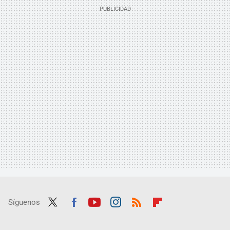
Síguenos
Twit
Fac
Yout
Inst
RSS
Flip