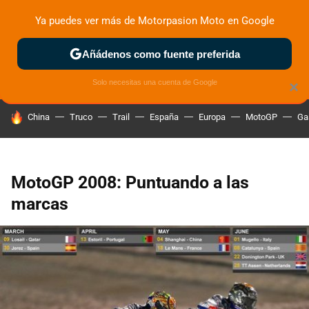
Ya puedes ver más de Motorpasion Moto en Google
ZONA DE PRUEBAS
DEPORTIVAS
MOTOS ELÉCTRICAS
Añádenos como fuente preferida
Solo necesitas una cuenta de Google
×
HOY SE HABLA DE
China
Truco
Trail
España
Europa
MotoGP
Ga
MotoGP 2008: Puntuando a las
marcas