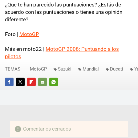
¿Que te han parecido las puntuaciones? ¿Estás de
acuerdo con las puntuaciones o tienes una opinión
diferente?
Foto |
MotoGP
Más en moto22 |
MotoGP 2008: Puntuando a los
pilotos
TEMAS
MotoGP
Suzuki
Mundial
Ducati
Y
FACEBOOK
TWITTER
FLIPBOARD
E-
WHATSAPP
MAIL
Comentarios cerrados