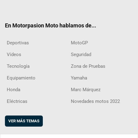
Twit
Fac
Yout
Inst
RSS
Flip
ter
ebo
ube
agra
boar
ok
m
d
En Motorpasion Moto hablamos de...
Deportivas
MotoGP
Vídeos
Seguridad
Tecnología
Zona de Pruebas
Equipamiento
Yamaha
Honda
Marc Márquez
Eléctricas
Novedades motos 2022
VER MÁS TEMAS