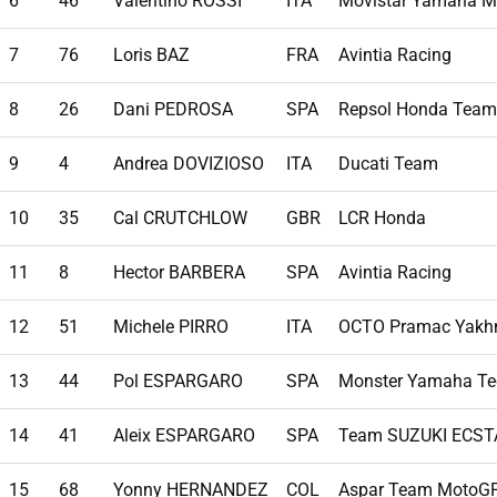
6
46
Valentino ROSSI
ITA
Movistar Yamaha 
7
76
Loris BAZ
FRA
Avintia Racing
8
26
Dani PEDROSA
SPA
Repsol Honda Team
9
4
Andrea DOVIZIOSO
ITA
Ducati Team
10
35
Cal CRUTCHLOW
GBR
LCR Honda
11
8
Hector BARBERA
SPA
Avintia Racing
12
51
Michele PIRRO
ITA
OCTO Pramac Yakh
13
44
Pol ESPARGARO
SPA
Monster Yamaha Te
14
41
Aleix ESPARGARO
SPA
Team SUZUKI ECST
15
68
Yonny HERNANDEZ
COL
Aspar Team MotoG