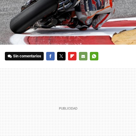
Sin comentarios
FACEBOOK
TWITTER
FLIPBOARD
E-
WHATSAPP
MAIL