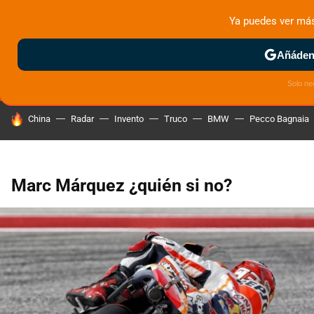
Ya puedes ver má
MENÚ
NUEVO
Añádeno
ZONA DE PRUEBAS
DEPORTIVAS
MOTOS ELÉCTRICAS
Solo ne
HOY SE HABLA DE
China
Radar
Invento
Truco
BMW
Pecco Bagnaia
Marc Márquez ¿quién si no?