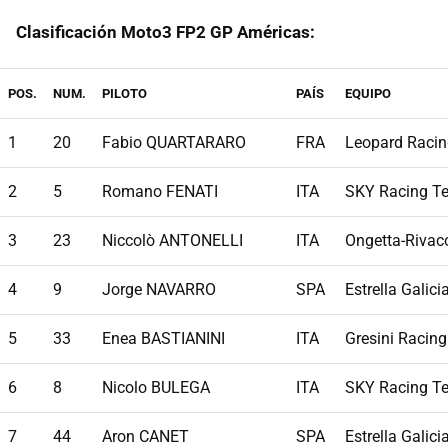
Clasificación Moto3 FP2 GP Américas:
POS.
NUM.
PILOTO
PAÍS
EQUIPO
1
20
Fabio QUARTARARO
FRA
Leopard Raci
2
5
Romano FENATI
ITA
SKY Racing T
3
23
Niccolò ANTONELLI
ITA
Ongetta-Rivac
4
9
Jorge NAVARRO
SPA
Estrella Galici
5
33
Enea BASTIANINI
ITA
Gresini Racin
6
8
Nicolo BULEGA
ITA
SKY Racing T
7
44
Aron CANET
SPA
Estrella Galici