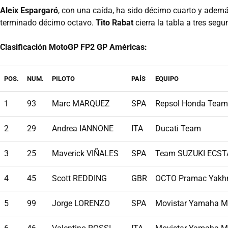
Aleix Espargaró
, con una caída, ha sido décimo cuarto y ade
terminado décimo octavo.
Tito Rabat
cierra la tabla a tres seg
Clasificación MotoGP FP2 GP Américas:
POS.
NUM.
PILOTO
PAÍS
EQUIPO
1
93
Marc MARQUEZ
SPA
Repsol Honda Team
2
29
Andrea IANNONE
ITA
Ducati Team
3
25
Maverick VIÑALES
SPA
Team SUZUKI ECST
4
45
Scott REDDING
GBR
OCTO Pramac Yakh
5
99
Jorge LORENZO
SPA
Movistar Yamaha 