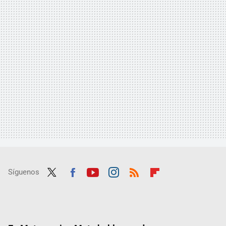
Síguenos
Twit
Fac
Yout
Inst
RSS
Flip
ter
ebo
ube
agra
boar
ok
m
d