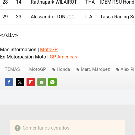
28
14
Ratthapark WILAIROT
THA
IDEMITSU Hond
29
33
Alessandro TONUCCI
ITA
Tasca Racing S
Más información |
MotoGP
En Motorpasión Moto |
GP Américas
TEMAS
MotoGP
Honda
Marc Márquez
Álex R
FACEBOOK
TWITTER
FLIPBOARD
E-
WHATSAPP
MAIL
Comentarios cerrados