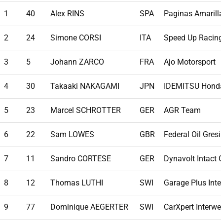
1
40
Alex RINS
SPA
Paginas Amarill
2
24
Simone CORSI
ITA
Speed Up Racin
3
5
Johann ZARCO
FRA
Ajo Motorsport
4
30
Takaaki NAKAGAMI
JPN
IDEMITSU Hond
5
23
Marcel SCHROTTER
GER
AGR Team
6
22
Sam LOWES
GBR
Federal Oil Gres
7
11
Sandro CORTESE
GER
Dynavolt Intact
8
12
Thomas LUTHI
SWI
Garage Plus Int
9
77
Dominique AEGERTER
SWI
CarXpert Interwe