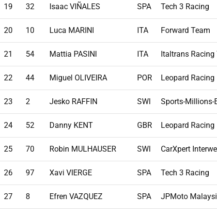
19
32
Isaac VIÑALES
SPA
Tech 3 Racing
20
10
Luca MARINI
ITA
Forward Team
21
54
Mattia PASINI
ITA
Italtrans Racin
22
44
Miguel OLIVEIRA
POR
Leopard Racing
23
2
Jesko RAFFIN
SWI
Sports-Million
24
52
Danny KENT
GBR
Leopard Racing
25
70
Robin MULHAUSER
SWI
CarXpert Interwe
26
97
Xavi VIERGE
SPA
Tech 3 Racing
27
8
Efren VAZQUEZ
SPA
JPMoto Malays