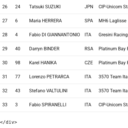
26
24
Tatsuki SUZUKI
JPN
CIP-Unicom St
27
6
Maria HERRERA
SPA
MH6 Laglisse
28
4
Fabio DI GIANNANTONIO
ITA
Gresini Racin
29
40
Darryn BINDER
RSA
Platinum Bay 
30
98
Karel HANIKA
CZE
Platinum Bay 
31
77
Lorenzo PETRARCA
ITA
3570 Team Ita
32
43
Stefano VALTULINI
ITA
3570 Team Ita
33
3
Fabio SPIRANELLI
ITA
CIP-Unicom St