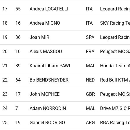
17
55
Andrea LOCATELLI
ITA
Leopard Raci
18
16
Andrea MIGNO
ITA
SKY Racing T
19
36
Joan MIR
SPA
Leopard Raci
20
10
Alexis MASBOU
FRA
Peugeot MC Sa
21
89
Khairul Idham PAWI
MAL
Honda Team A
22
64
Bo BENDSNEYDER
NED
Red Bull KTM 
23
17
John MCPHEE
GBR
Peugeot MC Sa
24
7
Adam NORRODIN
MAL
Drive M7 SIC 
25
19
Gabriel RODRIGO
ARG
RBA Racing T