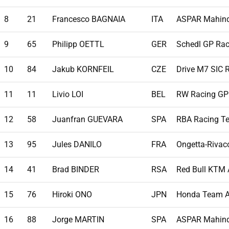
8
21
Francesco BAGNAIA
ITA
ASPAR Mahin
9
65
Philipp OETTL
GER
Schedl GP Rac
10
84
Jakub KORNFEIL
CZE
Drive M7 SIC 
11
11
Livio LOI
BEL
RW Racing GP
12
58
Juanfran GUEVARA
SPA
RBA Racing T
13
95
Jules DANILO
FRA
Ongetta-Rivac
14
41
Brad BINDER
RSA
Red Bull KTM 
15
76
Hiroki ONO
JPN
Honda Team A
16
88
Jorge MARTIN
SPA
ASPAR Mahin