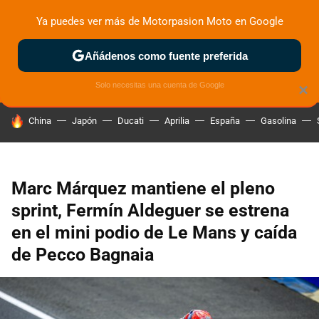
Ya puedes ver más de Motorpasion Moto en Google
ZONA DE PRUEBAS
DEPORTIVAS
MOTOS ELÉCTRICAS
Añádenos como fuente preferida
Solo necesitas una cuenta de Google
×
HOY SE HABLA DE
China
Japón
Ducati
Aprilia
España
Gasolina
Marc Márquez mantiene el pleno
sprint, Fermín Aldeguer se estrena
en el mini podio de Le Mans y caída
de Pecco Bagnaia