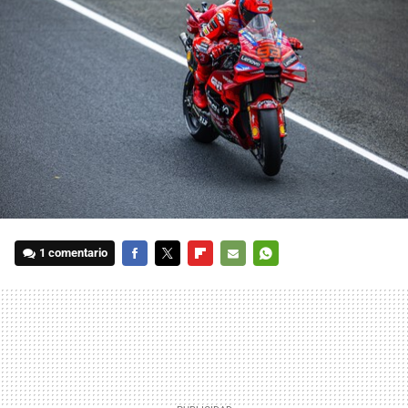
1 comentario
FACEBOOK
TWITTER
FLIPBOARD
E-
WHATSAPP
MAIL