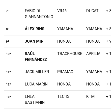
FABIO DI
VR46
DUCATI
+ 
7º
GIANNANTONIO
ÁLEX RINS
YAMAHA
YAMAHA
+ 
8º
JOAN MIR
HONDA
HONDA
+ 
9º
RAÚL
TRACKHOUSE
APRILIA
+ 
10º
FERNÁNDEZ
JACK MILLER
PRAMAC
YAMAHA
+ 
11º
LUCA MARINI
HONDA
HONDA
+ 
12º
ENEA
TECH3
KTM
+ 
13º
BASTIANINI