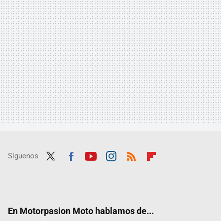
Síguenos
Twit
Fac
Yout
Inst
RSS
Flip
ter
ebo
ube
agra
boar
ok
m
d
En Motorpasion Moto hablamos de...