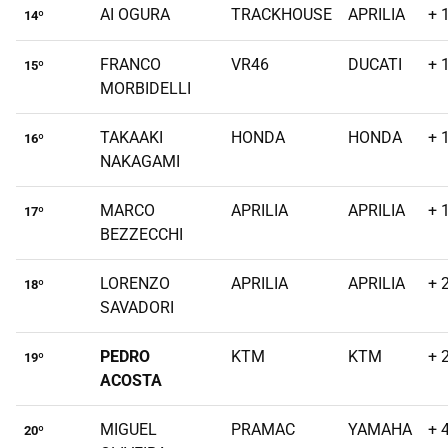
AI OGURA
TRACKHOUSE
APRILIA
+ 
14º
FRANCO
VR46
DUCATI
+ 
15º
MORBIDELLI
TAKAAKI
HONDA
HONDA
+ 
16º
NAKAGAMI
MARCO
APRILIA
APRILIA
+ 
17º
BEZZECCHI
LORENZO
APRILIA
APRILIA
+ 
18º
SAVADORI
PEDRO
KTM
KTM
+ 
19º
ACOSTA
MIGUEL
PRAMAC
YAMAHA
+ 
20º