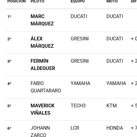
POSICIÓN
PILOTO
EQUIPO
MOTO
DI
MARC
DUCATI
DUCATI
1º
MÁRQUEZ
ÁLEX
GRESINI
DUCATI
+ 
2º
MÁRQUEZ
FERMÍN
GRESINI
DUCATI
+ 
3º
ALDEGUER
FABIO
YAMAHA
YAMAHA
+ 
4º
QUARTARARO
MAVERICK
TECH3
KTM
+ 
5º
VIÑALES
JOHANN
LCR
HONDA
+ 
6º
ZARCO