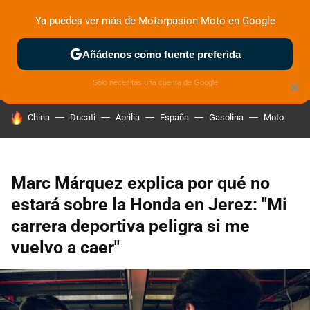
Ya puedes ver más de Motorpasion Moto en Google
ZONA DE PRUEBAS
DEPORTIVAS
MOTOS ELÉCTRICAS
Añádenos como fuente preferida
Solo necesitas una cuenta de Google
×
HOY SE HABLA DE
China
Ducati
Aprilia
España
Gasolina
Moto
Marc Márquez explica por qué no
estará sobre la Honda en Jerez: "Mi
carrera deportiva peligra si me
vuelvo a caer"