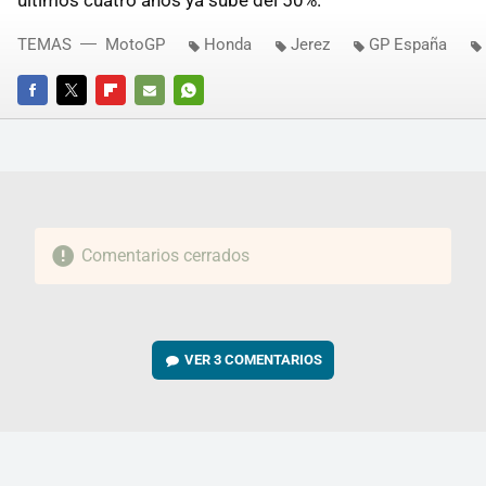
últimos cuatro años ya sube del 50%.
TEMAS
MotoGP
Honda
Jerez
GP España
FACEBOOK
TWITTER
FLIPBOARD
E-
WHATSAPP
MAIL
Comentarios cerrados
VER
3 COMENTARIOS