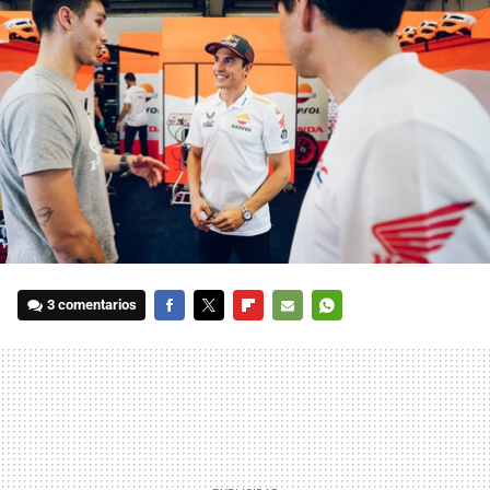
3 comentarios
FACEBOOK
TWITTER
FLIPBOARD
E-
WHATSAPP
MAIL