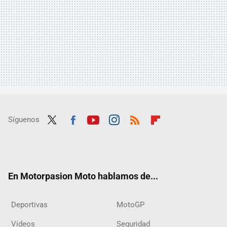
Síguenos
Twit
Fac
Yout
Inst
RSS
Flip
ter
ebo
ube
agra
boar
ok
m
d
En Motorpasion Moto hablamos de...
Deportivas
MotoGP
Vídeos
Seguridad