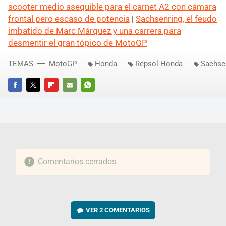
scooter medio asequible para el carnet A2 con cámara
frontal pero escaso de potencia
|
Sachsenring, el feudo
imbatido de Marc Márquez y una carrera para
desmentir el gran tópico de MotoGP
TEMAS
MotoGP
Honda
Repsol Honda
Sachse
FACEBOOK
TWITTER
FLIPBOARD
E-
WHATSAPP
MAIL
Comentarios cerrados
VER
2 COMENTARIOS