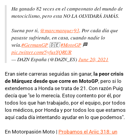
Ha ganado 82 veces en el campeonato del mundo de
motociclismo, pero esta NO LA OLVIDARÁ JAMÁS.
Suena por ti,
@marcmarquez93
. Por cada día que
pasaste sufriendo, en casa, cuando nadie lo
veía.
#GermanGP
🇩🇪
#MotoGP
🏁
pic.twitter.com/5yfusYQRUR
— DAZN España (@DAZN_ES)
June 20, 2021
Eran siete carreras seguidas sin ganar,
la peor crisis
de Márquez desde que corre en MotoGP
, pero si lo
extendemos a Honda se trata de 21. Con razón Puig
decía que "se lo merecía. Estoy contento por él, por
todos los que han trabajado, por el equipo, por todos
los médicos, por Honda y por todos los que estamos
aquí cada día intentando ayudar en lo que podemos".
En Motorpasión Moto |
Probamos el Ariic 318: un