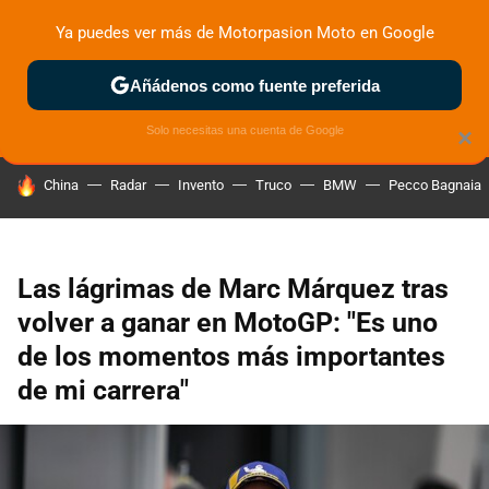
Ya puedes ver más de Motorpasion Moto en Google
ZONA DE PRUEBAS
DEPORTIVAS
MOTOS ELÉCTRICAS
Añádenos como fuente preferida
Solo necesitas una cuenta de Google
×
HOY SE HABLA DE
China
Radar
Invento
Truco
BMW
Pecco Bagnaia
Las lágrimas de Marc Márquez tras
volver a ganar en MotoGP: "Es uno
de los momentos más importantes
de mi carrera"