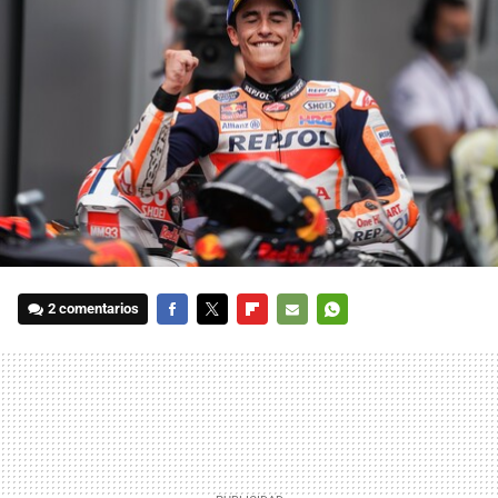
2 comentarios
FACEBOOK
TWITTER
FLIPBOARD
E-
WHATSAPP
MAIL