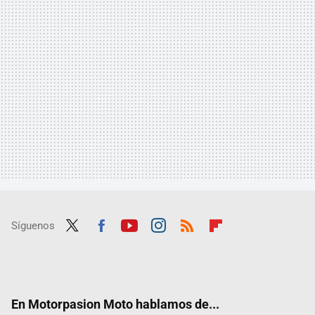
Síguenos
Twit
Fac
Yout
Inst
RSS
Flip
ter
ebo
ube
agra
boar
ok
m
d
En Motorpasion Moto hablamos de...