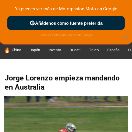
Ya puedes ver más de Motorpasion Moto en Google
ZONA DE PRUEBAS
DEPORTIVAS
MOTOS ELÉCTRICAS
Añádenos como fuente preferida
Solo necesitas una cuenta de Google
×
HOY SE HABLA DE
China
Japón
Invento
Ducati
Truco
España
Eu
Jorge Lorenzo empieza mandando
en Australia