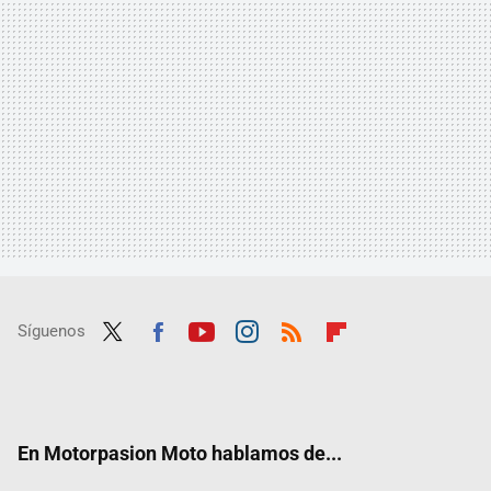
Síguenos
Twit
Fac
Yout
Inst
RSS
Flip
ter
ebo
ube
agra
boar
ok
m
d
En Motorpasion Moto hablamos de...