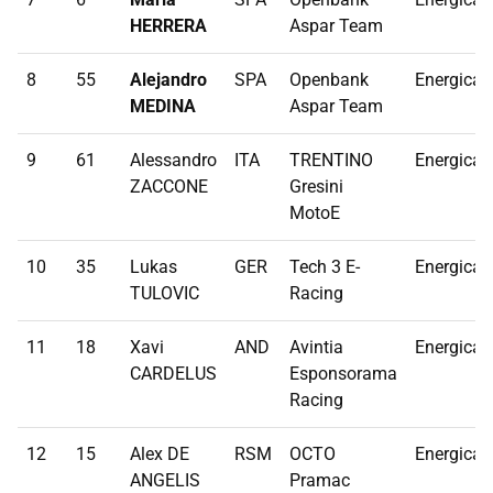
HERRERA
Aspar Team
8
55
Alejandro
SPA
Openbank
Energica
MEDINA
Aspar Team
9
61
Alessandro
ITA
TRENTINO
Energica
ZACCONE
Gresini
MotoE
10
35
Lukas
GER
Tech 3 E-
Energica
TULOVIC
Racing
11
18
Xavi
AND
Avintia
Energica
CARDELUS
Esponsorama
Racing
12
15
Alex DE
RSM
OCTO
Energica
ANGELIS
Pramac