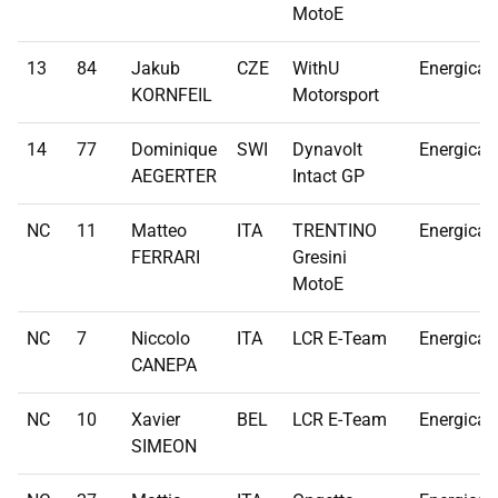
MotoE
13
84
Jakub
CZE
WithU
Energica
KORNFEIL
Motorsport
14
77
Dominique
SWI
Dynavolt
Energica
AEGERTER
Intact GP
NC
11
Matteo
ITA
TRENTINO
Energica
FERRARI
Gresini
MotoE
NC
7
Niccolo
ITA
LCR E-Team
Energica
CANEPA
NC
10
Xavier
BEL
LCR E-Team
Energica
SIMEON