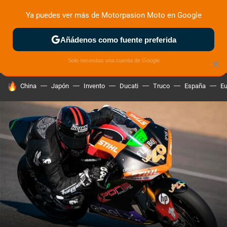
Ya puedes ver más de Motorpasion Moto en Google
ZONA DE PRUEBAS
DEPORTIVAS
MOTOS ELÉCTRICAS
Añádenos como fuente preferida
Solo necesitas una cuenta de Google
×
HOY SE HABLA DE
China
Japón
Invento
Ducati
Truco
España
Eu