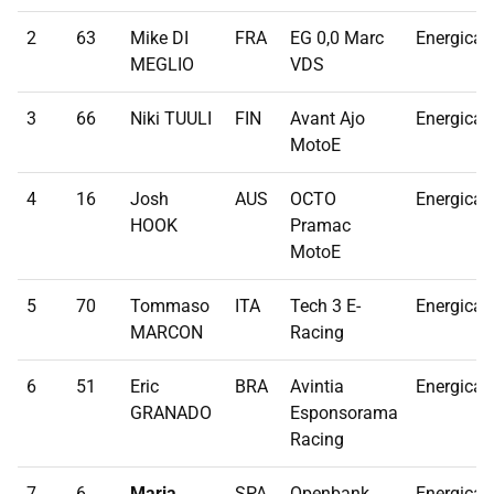
2
63
Mike DI
FRA
EG 0,0 Marc
Energica
MEGLIO
VDS
3
66
Niki TUULI
FIN
Avant Ajo
Energica
MotoE
4
16
Josh
AUS
OCTO
Energica
HOOK
Pramac
MotoE
5
70
Tommaso
ITA
Tech 3 E-
Energica
MARCON
Racing
6
51
Eric
BRA
Avintia
Energica
GRANADO
Esponsorama
Racing
7
6
Maria
SPA
Openbank
Energica