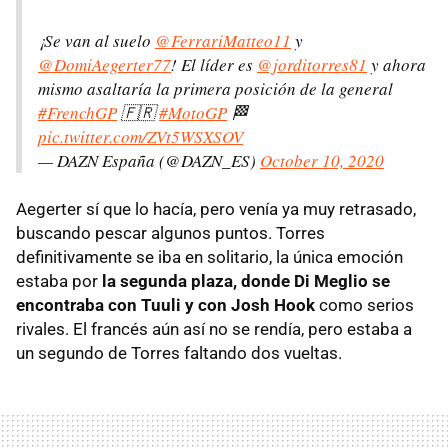
¡Se van al suelo
@FerrariMatteo11
y
@DomiAegerter77
! El líder es
@jorditorres81
y ahora
mismo asaltaría la primera posición de la general
#FrenchGP
🇫🇷
#MotoGP
🏁
pic.twitter.com/ZVt5WSXSOV
— DAZN España (@DAZN_ES)
October 10, 2020
Aegerter sí que lo hacía, pero venía ya muy retrasado,
buscando pescar algunos puntos. Torres
definitivamente se iba en solitario, la única emoción
estaba por
la segunda plaza, donde Di Meglio se
encontraba con Tuuli y con Josh Hook
como serios
rivales. El francés aún así no se rendía, pero estaba a
un segundo de Torres faltando dos vueltas.