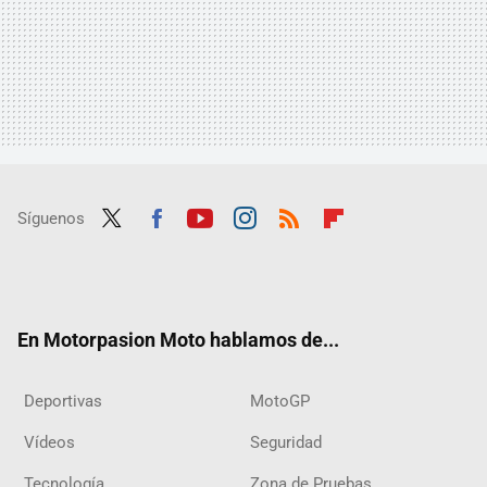
Síguenos
Twit
Fac
Yout
Inst
RSS
Flip
ter
ebo
ube
agra
boar
ok
m
d
En Motorpasion Moto hablamos de...
Deportivas
MotoGP
Vídeos
Seguridad
Tecnología
Zona de Pruebas