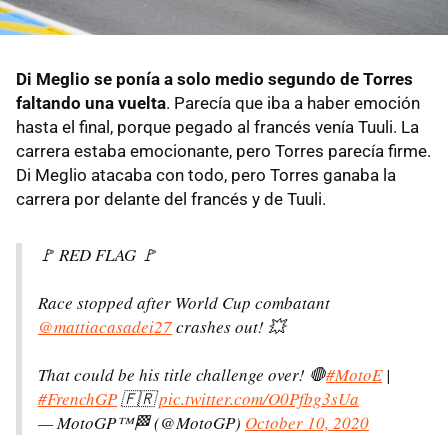
Di Meglio se ponía a solo medio segundo de Torres
faltando una vuelta
. Parecía que iba a haber emoción
hasta el final, porque pegado al francés venía Tuuli. La
carrera estaba emocionante, pero Torres parecía firme.
Di Meglio atacaba con todo, pero Torres ganaba la
carrera por delante del francés y de Tuuli.
🚩 RED FLAG 🚩
Race stopped after World Cup combatant
@mattiacasadei27
crashes out! 💥
That could be his title challenge over! 🛑
#MotoE
|
#FrenchGP
🇫🇷
pic.twitter.com/O0Pfbg3sUa
— MotoGP™🏁 (@MotoGP)
October 10, 2020