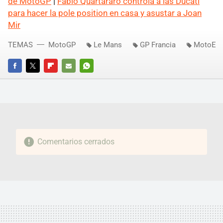
de MotoGP
|
Fabio Quartararo controla a las Ducati
para hacer la pole position en casa y asustar a Joan
Mir
TEMAS
MotoGP
Le Mans
GP Francia
MotoE
FACEBOOK
TWITTER
FLIPBOARD
E-
WHATSAPP
MAIL
Comentarios cerrados