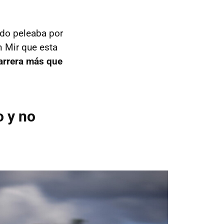
ndo peleaba por
n Mir que esta
arrera más que
o y no