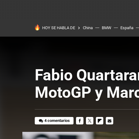
HOY SE HABLA DE
China
BMW
España
Fabio Quartara
MotoGP y Marc 
4 comentarios
FACEBOOK
TWITTER
FLIPBOARD
E-
MAIL