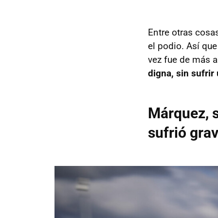
Entre otras cosa
el podio. Así qu
vez fue de más 
digna, sin sufri
Márquez, s
sufrió gra