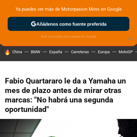
Ya puedes ver más de Motorpasion Moto en Google
ZONA DE PRUEBAS
DEPORTIVAS
MOTOS ELÉCTRICAS
Añádenos como fuente preferida
Solo necesitas una cuenta de Google
×
HOY SE HABLA DE
China
BMW
España
Carreteras
Europa
MotoGP
Fabio Quartararo le da a Yamaha un
mes de plazo antes de mirar otras
marcas: "No habrá una segunda
oportunidad"