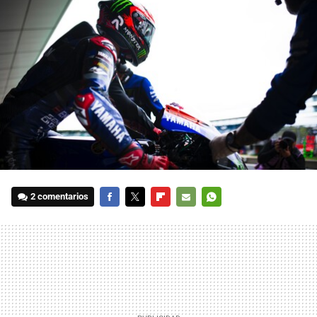
2 comentarios
FACEBOOK
TWITTER
FLIPBOARD
E-
WHATSAPP
MAIL