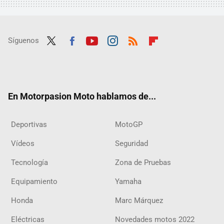
Síguenos
Twit
Fac
Yout
Inst
RSS
Flip
ter
ebo
ube
agra
boar
ok
m
d
En Motorpasion Moto hablamos de...
Deportivas
MotoGP
Vídeos
Seguridad
Tecnología
Zona de Pruebas
Equipamiento
Yamaha
Honda
Marc Márquez
Eléctricas
Novedades motos 2022