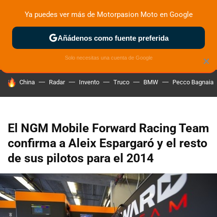
Ya puedes ver más de Motorpasion Moto en Google
ZONA DE PRUEBAS
DEPORTIVAS
MOTOS ELÉCTRICAS
Añádenos como fuente preferida
Solo necesitas una cuenta de Google
×
HOY SE HABLA DE
China
Radar
Invento
Truco
BMW
Pecco Bagnaia
El NGM Mobile Forward Racing Team
confirma a Aleix Espargaró y el resto
de sus pilotos para el 2014