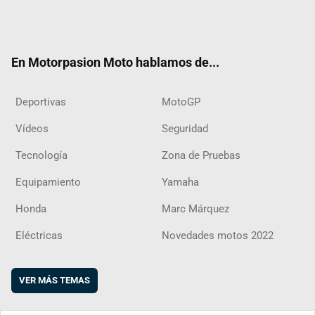
Twit
Fac
Yout
Inst
RSS
Flip
ter
ebo
ube
agra
boar
ok
m
d
En Motorpasion Moto hablamos de...
Deportivas
MotoGP
Vídeos
Seguridad
Tecnología
Zona de Pruebas
Equipamiento
Yamaha
Honda
Marc Márquez
Eléctricas
Novedades motos 2022
VER MÁS TEMAS