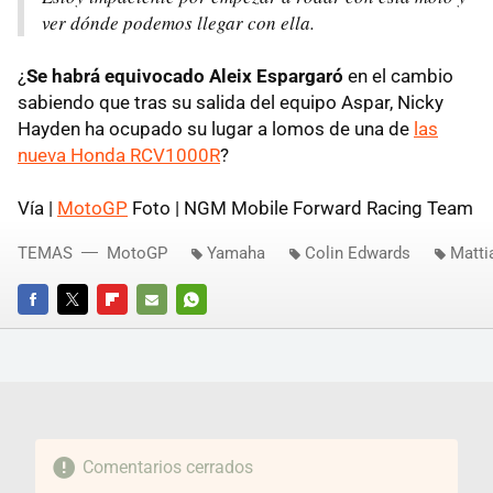
ver dónde podemos llegar con ella.
¿
Se habrá equivocado Aleix Espargaró
en el cambio
sabiendo que tras su salida del equipo Aspar, Nicky
Hayden ha ocupado su lugar a lomos de una de
las
nueva Honda RCV1000R
?
Vía |
MotoGP
Foto | NGM Mobile Forward Racing Team
TEMAS
MotoGP
Yamaha
Colin Edwards
Matti
FACEBOOK
TWITTER
FLIPBOARD
E-
WHATSAPP
MAIL
Comentarios cerrados