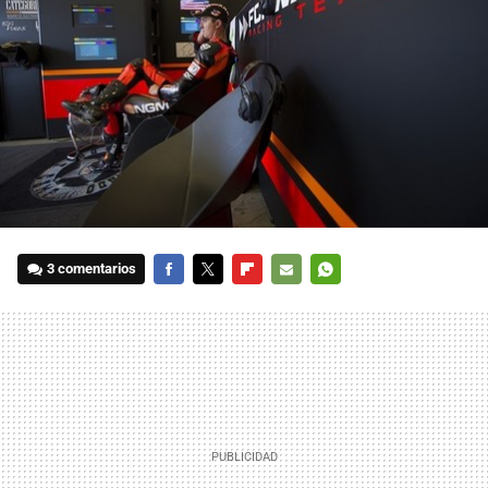
3 comentarios
FACEBOOK
TWITTER
FLIPBOARD
E-
WHATSAPP
MAIL