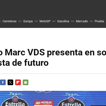
Carreteras
Europa
MotoGP
Gasolina
Mercado
Prueba
po Marc VDS presenta en s
ta de futuro
FACEBOOK
TWITTER
FLIPBOARD
E-
MAIL