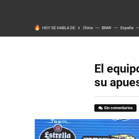
HOY SE HABLA DE
China
BMW
España
El equi
su apues
Sin comentarios