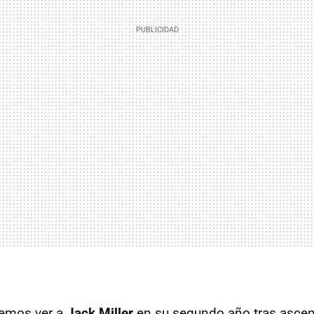
emos ver a
Jack Miller
en su segundo año tras ascen