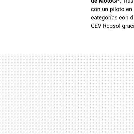
de MotoGP
. Tra
con un piloto en
categorías con d
CEV Repsol grac