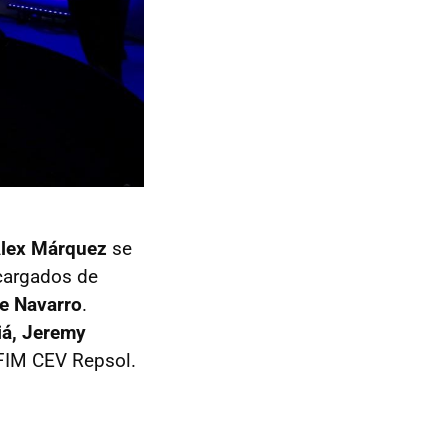
lex Márquez
se
cargados de
e Navarro
.
á, Jeremy
 FIM CEV Repsol.