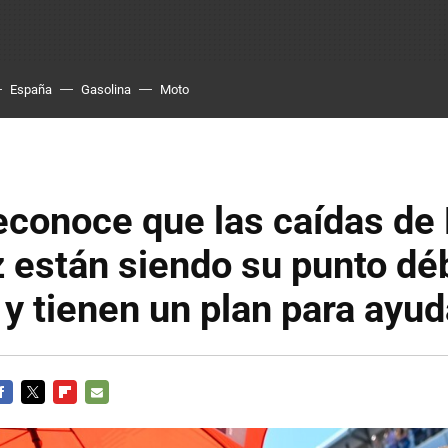
España
Gasolina
Moto
econoce que las caídas de
están siendo su punto déb
y tienen un plan para ayud
ACEBOOK
TWITTER
FLIPBOARD
E-
MAIL