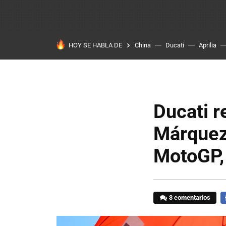
HOY SE HABLA DE
China
Ducati
Aprilia
Ducati r
Márquez 
MotoGP, 
3 comentarios
F