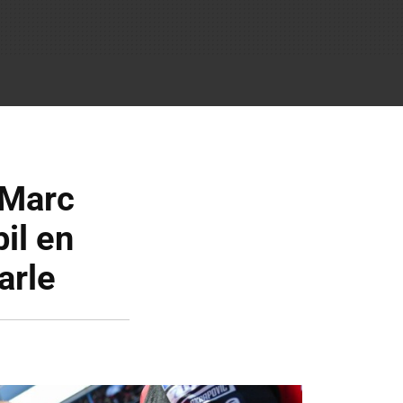
 Marc
il en
arle