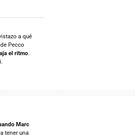
vistazo a qué
s de Pecco
ja el ritmo
.
i.
cuando Marc
 a tener una