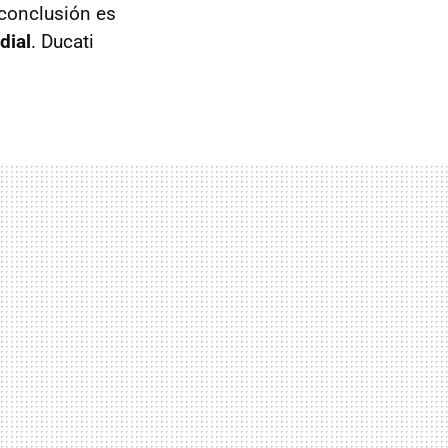
 conclusión es
dial
. Ducati