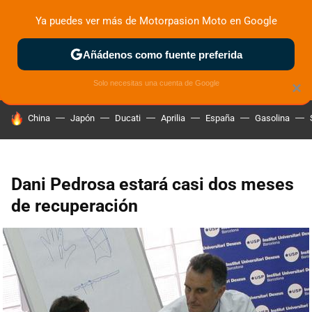
Ya puedes ver más de Motorpasion Moto en Google
ZONA DE PRUEBAS
DEPORTIVAS
MOTOS ELÉCTRICAS
Añádenos como fuente preferida
Solo necesitas una cuenta de Google
×
HOY SE HABLA DE
China
Japón
Ducati
Aprilia
España
Gasolina
Dani Pedrosa estará casi dos meses
de recuperación