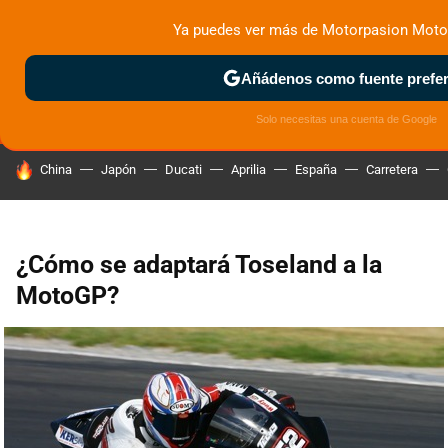
Ya puedes ver más de Motorpasion Moto
MENÚ
NUEVO
Añádenos como fuente prefer
ZONA DE PRUEBAS
DEPORTIVAS
MOTOS ELÉCTRICAS
Solo necesitas una cuenta de Google
HOY SE HABLA DE
China
Japón
Ducati
Aprilia
España
Carretera
¿Cómo se adaptará Toseland a la
MotoGP?