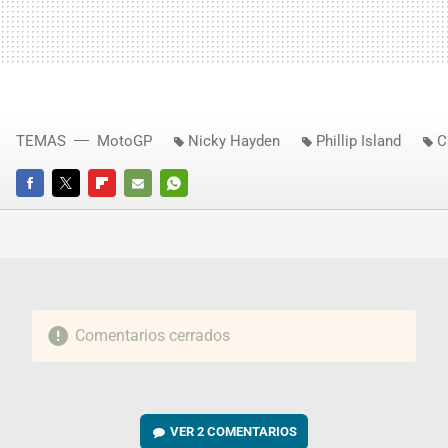
TEMAS
MotoGP
Nicky Hayden
Phillip Island
C
FACEBOOK
TWITTER
FLIPBOARD
E-
WHATSAPP
MAIL
Comentarios cerrados
VER
2 COMENTARIOS