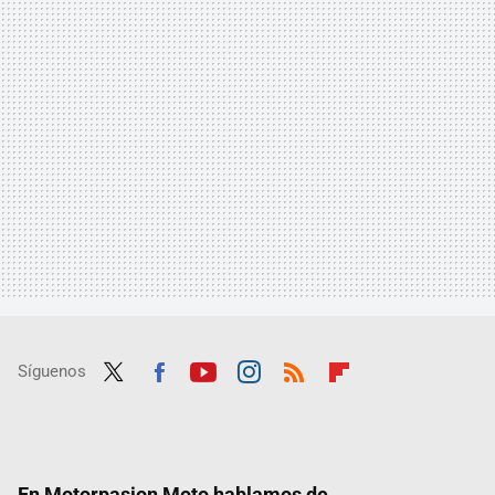
Síguenos
Twit
Fac
Yout
Inst
RSS
Flip
ter
ebo
ube
agra
boar
ok
m
d
En Motorpasion Moto hablamos de...