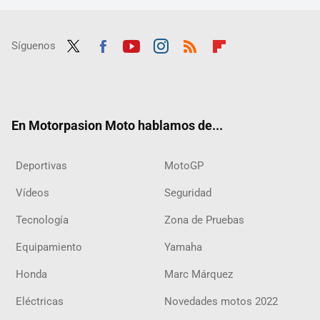
Síguenos
Twit
Fac
Yout
Inst
RSS
Flip
ter
ebo
ube
agra
boar
ok
m
d
En Motorpasion Moto hablamos de...
Deportivas
MotoGP
Vídeos
Seguridad
Tecnología
Zona de Pruebas
Equipamiento
Yamaha
Honda
Marc Márquez
Eléctricas
Novedades motos 2022