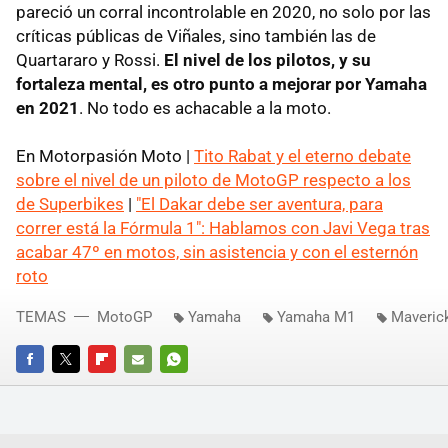
pareció un corral incontrolable en 2020, no solo por las
críticas públicas de Viñales, sino también las de
Quartararo y Rossi.
El nivel de los pilotos, y su
fortaleza mental, es otro punto a mejorar por Yamaha
en 2021
. No todo es achacable a la moto.
En Motorpasión Moto |
Tito Rabat y el eterno debate
sobre el nivel de un piloto de MotoGP respecto a los
de Superbikes
|
"El Dakar debe ser aventura, para
correr está la Fórmula 1": Hablamos con Javi Vega tras
acabar 47º en motos, sin asistencia y con el esternón
roto
TEMAS
MotoGP
Yamaha
Yamaha M1
Maveric
FACEBOOK
TWITTER
FLIPBOARD
E-
WHATSAPP
MAIL