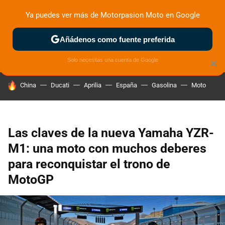
Ya puedes ver más de Motorpasion Moto en Google
ZONA DE PRUEBAS
DEPORTIVAS
MOTOS ELÉCTRICAS
Añádenos como fuente preferida
Solo necesitas una cuenta de Google
×
HOY SE HABLA DE
China
Ducati
Aprilia
España
Gasolina
Moto
Las claves de la nueva Yamaha YZR-
M1: una moto con muchos deberes
para reconquistar el trono de
MotoGP