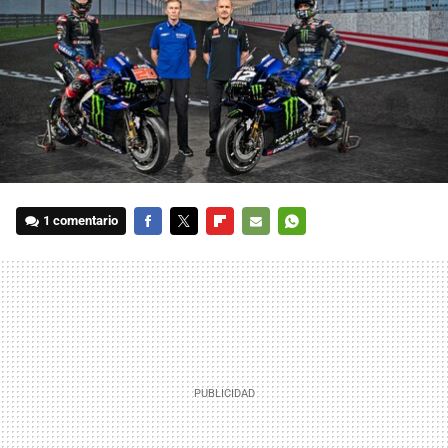
1 comentario
FACEBOOK
TWITTER
FLIPBOARD
E-
WHATSAPP
MAIL