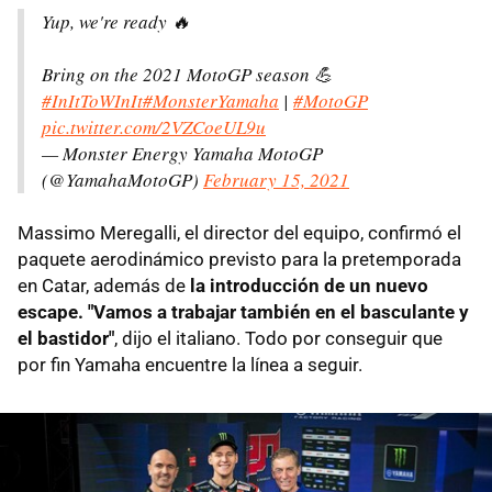
Yup, we're ready 🔥
Bring on the 2021 MotoGP season 💪
#InItToWInIt
#MonsterYamaha
|
#MotoGP
pic.twitter.com/2VZCoeUL9u
— Monster Energy Yamaha MotoGP
(@YamahaMotoGP)
February 15, 2021
Massimo Meregalli, el director del equipo, confirmó el
paquete aerodinámico previsto para la pretemporada
en Catar, además de
la introducción de un nuevo
escape. "Vamos a trabajar también en el basculante y
el bastidor"
, dijo el italiano. Todo por conseguir que
por fin Yamaha encuentre la línea a seguir.