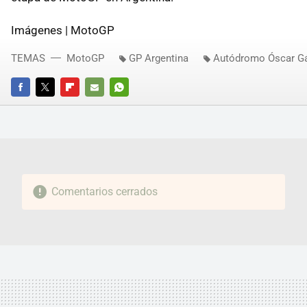
Imágenes | MotoGP
TEMAS
MotoGP
GP Argentina
Autódromo Óscar Gá
FACEBOOK
TWITTER
FLIPBOARD
E-
WHATSAPP
MAIL
Comentarios cerrados