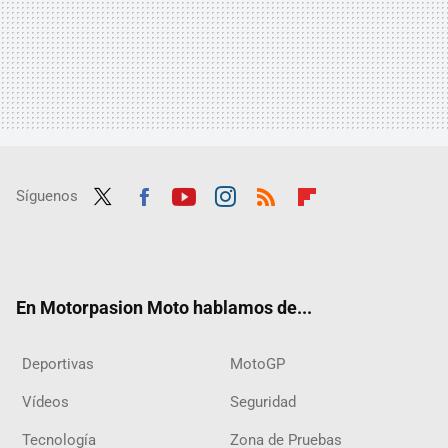
Síguenos
Twit
Fac
Yout
Inst
RSS
Flip
ter
ebo
ube
agra
boar
ok
m
d
En Motorpasion Moto hablamos de...
Deportivas
MotoGP
Vídeos
Seguridad
Tecnología
Zona de Pruebas