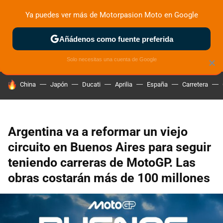
Ya puedes ver más de Motorpasion Moto en Google
ZONA DE PRUEBAS
DEPORTIVAS
MOTOS ELÉCTRICAS
Añádenos como fuente preferida
Solo necesitas una cuenta de Google
×
HOY SE HABLA DE
China
Japón
Ducati
Aprilia
España
Carretera
Argentina va a reformar un viejo
circuito en Buenos Aires para seguir
teniendo carreras de MotoGP. Las
obras costarán más de 100 millones