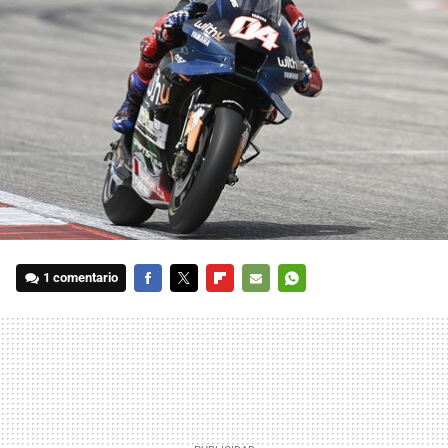
1 comentario
FACEBOOK
TWITTER
FLIPBOARD
E-
WHATSAPP
MAIL