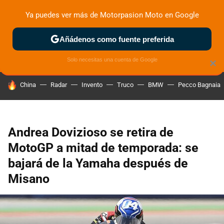
Ya puedes ver más de Motorpasion Moto en Google
ZONA DE PRUEBAS
DEPORTIVAS
MOTOS ELÉCTRICAS
Añádenos como fuente preferida
Solo necesitas una cuenta de Google
×
HOY SE HABLA DE
China
Radar
Invento
Truco
BMW
Pecco Bagnaia
Andrea Dovizioso se retira de
MotoGP a mitad de temporada: se
bajará de la Yamaha después de
Misano