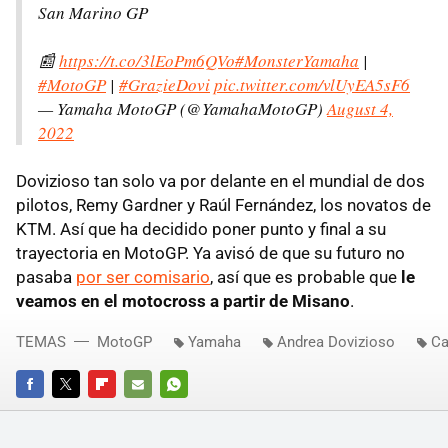
San Marino GP
📰
https://t.co/3lEoPm6QVo
#MonsterYamaha
|
#MotoGP
|
#GrazieDovi
pic.twitter.com/vlUyEA5sF6
— Yamaha MotoGP (@YamahaMotoGP)
August 4,
2022
Dovizioso tan solo va por delante en el mundial de dos
pilotos, Remy Gardner y Raúl Fernández, los novatos de
KTM. Así que ha decidido poner punto y final a su
trayectoria en MotoGP. Ya avisó de que su futuro no
pasaba
por ser comisario
, así que es probable que
le
veamos en el motocross a partir de Misano
.
TEMAS
MotoGP
Yamaha
Andrea Dovizioso
Ca
FACEBOOK
TWITTER
FLIPBOARD
E-
WHATSAPP
MAIL