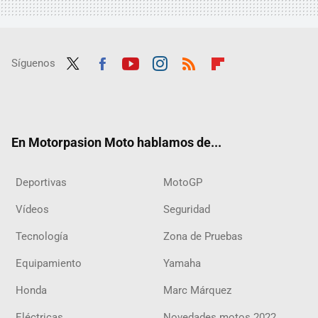
Síguenos
Twit
Fac
Yout
Inst
RSS
Flip
ter
ebo
ube
agra
boar
ok
m
d
En Motorpasion Moto hablamos de...
Deportivas
MotoGP
Vídeos
Seguridad
Tecnología
Zona de Pruebas
Equipamiento
Yamaha
Honda
Marc Márquez
Eléctricas
Novedades motos 2022