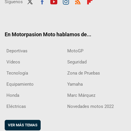
Síguenos
Twit
Fac
Yout
Inst
RSS
Flip
ter
ebo
ube
agra
boar
ok
m
d
En Motorpasion Moto hablamos de...
Deportivas
MotoGP
Vídeos
Seguridad
Tecnología
Zona de Pruebas
Equipamiento
Yamaha
Honda
Marc Márquez
Eléctricas
Novedades motos 2022
VER MÁS TEMAS