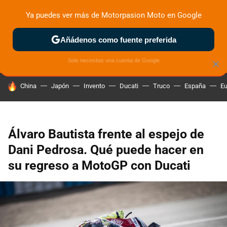
Ya puedes ver más de Motorpasion Moto en Google
ZONA DE PRUEBAS
DEPORTIVAS
MOTOS ELÉCTRICAS
Añádenos como fuente preferida
Solo necesitas una cuenta de Google
×
HOY SE HABLA DE
China
Japón
Invento
Ducati
Truco
España
Eu
Álvaro Bautista frente al espejo de
Dani Pedrosa. Qué puede hacer en
su regreso a MotoGP con Ducati