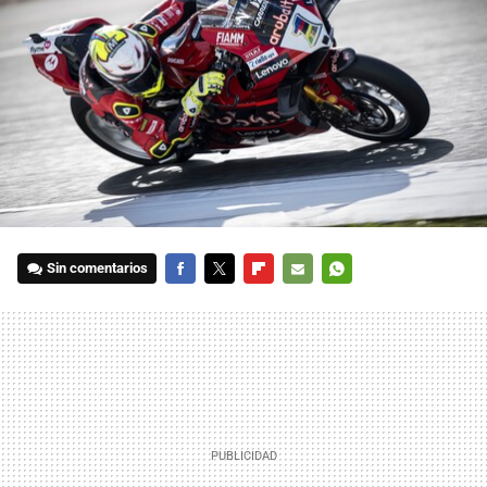
Sin comentarios
FACEBOOK
TWITTER
FLIPBOARD
E-
WHATSAPP
MAIL