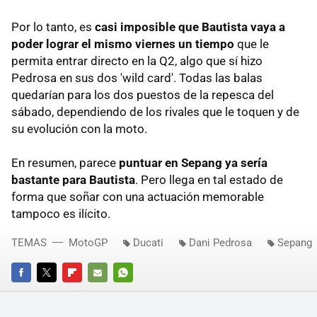
Por lo tanto, es
casi imposible que Bautista vaya a
poder lograr el mismo viernes un tiempo
que le
permita entrar directo en la Q2, algo que sí hizo
Pedrosa en sus dos 'wild card'. Todas las balas
quedarían para los dos puestos de la repesca del
sábado, dependiendo de los rivales que le toquen y de
su evolución con la moto.
En resumen, parece
puntuar en Sepang ya sería
bastante para Bautista
. Pero llega en tal estado de
forma que soñar con una actuación memorable
tampoco es ilícito.
TEMAS
MotoGP
Ducati
Dani Pedrosa
Sepang
FACEBOOK
TWITTER
FLIPBOARD
E-
WHATSAPP
MAIL