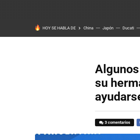
HOY SE HABLA DE
China
Japón
Ducati
Algunos
su herma
ayudarse
3 comentarios
F