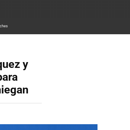
ches
quez y
para
niegan