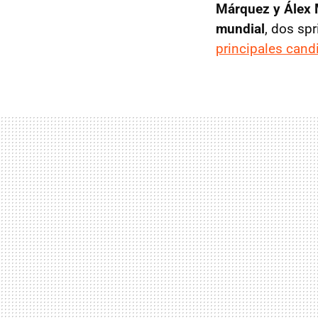
Márquez y Álex M
mundial
, dos sp
principales cand