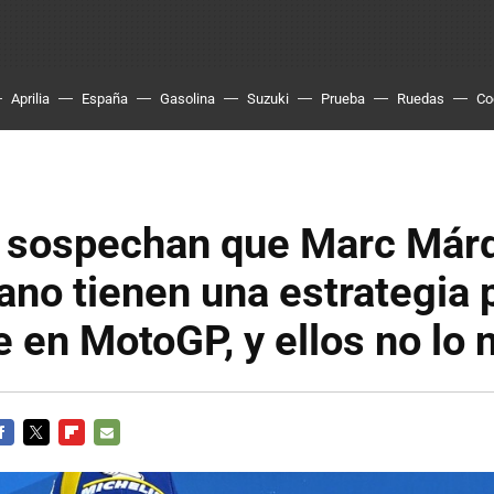
Aprilia
España
Gasolina
Suzuki
Prueba
Ruedas
Co
 sospechan que Marc Már
no tienen una estrategia 
 en MotoGP, y ellos no lo 
ACEBOOK
TWITTER
FLIPBOARD
E-
MAIL