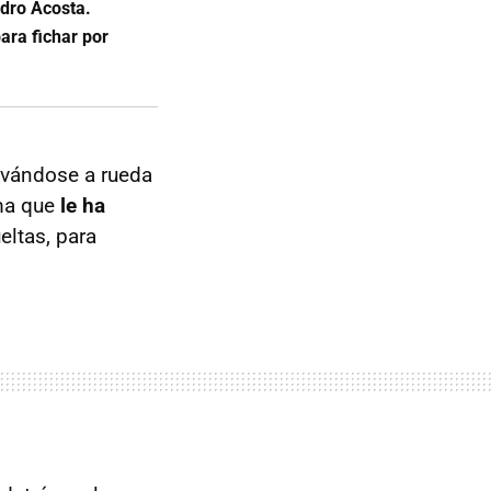
edro Acosta.
ara fichar por
levándose a rueda
ema que
le ha
eltas, para