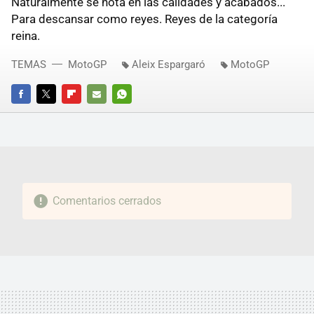
Naturalmente se nota en las calidades y acabados...
Para descansar como reyes. Reyes de la categoría
reina.
TEMAS
MotoGP
Aleix Espargaró
MotoGP
FACEBOOK
TWITTER
FLIPBOARD
E-
WHATSAPP
MAIL
Comentarios cerrados