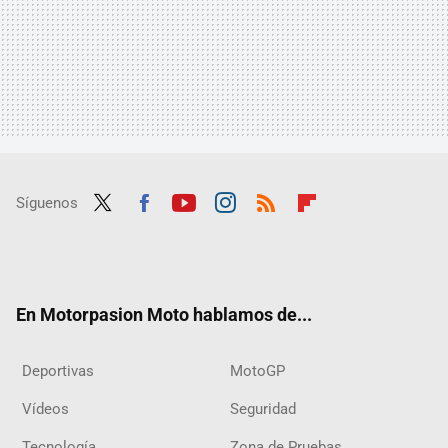
Síguenos
Twit
Fac
Yout
Inst
RSS
Flip
ter
ebo
ube
agra
boar
ok
m
d
En Motorpasion Moto hablamos de...
Deportivas
MotoGP
Vídeos
Seguridad
Tecnología
Zona de Pruebas