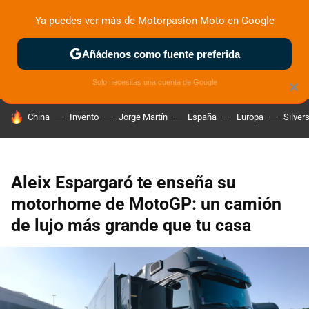
Ya puedes ver más de Motorpasion Moto en Google
ZONA DE PRUEBAS
DEPORTIVAS
MOTOS ELÉCTRICAS
Añádenos como fuente preferida
Solo necesitas una cuenta de Google
×
HOY SE HABLA DE
China
Invento
Jorge Martín
España
Europa
Silver
Aleix Espargaró te enseña su
motorhome de MotoGP: un camión
de lujo más grande que tu casa