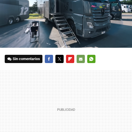
Sin comentarios
FACEBOOK
TWITTER
FLIPBOARD
E-
WHATSAPP
MAIL