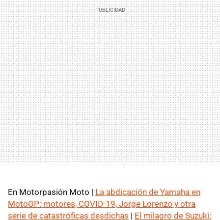
En Motorpasión Moto |
La abdicación de Yamaha en
MotoGP: motores, COVID-19, Jorge Lorenzo y otra
serie de catastróficas desdichas
|
El milagro de Suzuki: