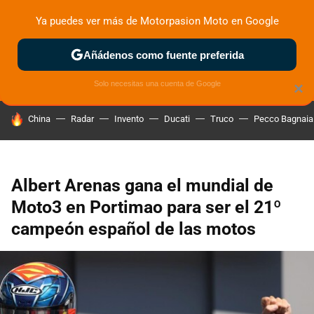
Ya puedes ver más de Motorpasion Moto en Google
ZONA DE PRUEBAS
DEPORTIVAS
MOTOS ELÉCTRICAS
Añádenos como fuente preferida
Solo necesitas una cuenta de Google
×
HOY SE HABLA DE
China
Radar
Invento
Ducati
Truco
Pecco Bagnaia
Albert Arenas gana el mundial de
Moto3 en Portimao para ser el 21º
campeón español de las motos