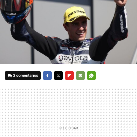
2 comentarios
FACEBOOK
TWITTER
FLIPBOARD
E-
WHATSAPP
MAIL