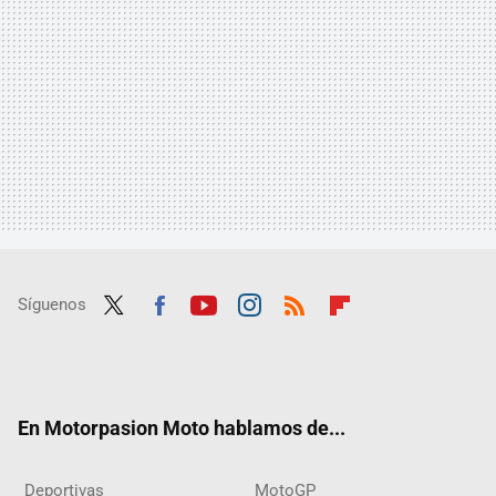
Síguenos
Twit
Fac
Yout
Inst
RSS
Flip
ter
ebo
ube
agra
boar
ok
m
d
En Motorpasion Moto hablamos de...
Deportivas
MotoGP