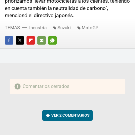
priorizamos llevar motocicletas a los clientes, teniendo
en cuenta también la neutralidad de carbono",
mencionó el directivo japonés.
TEMAS
Industria
Suzuki
MotoGP
FACEBOOK
TWITTER
FLIPBOARD
E-
WHATSAPP
MAIL
Comentarios cerrados
VER
2 COMENTARIOS