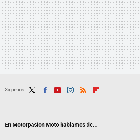
Síguenos
Twit
Fac
Yout
Inst
RSS
Flip
ter
ebo
ube
agra
boar
ok
m
d
En Motorpasion Moto hablamos de...