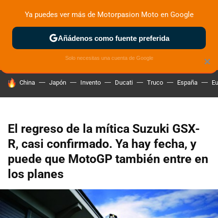
Ya puedes ver más de Motorpasion Moto en Google
ZONA DE PRUEBAS
DEPORTIVAS
MOTOS ELÉCTRICAS
Añádenos como fuente preferida
Solo necesitas una cuenta de Google
×
HOY SE HABLA DE
China
Japón
Invento
Ducati
Truco
España
Eu
El regreso de la mítica Suzuki GSX-
R, casi confirmado. Ya hay fecha, y
puede que MotoGP también entre en
los planes