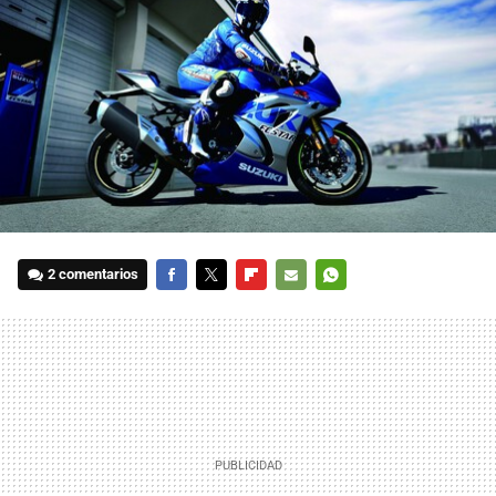
2 comentarios
FACEBOOK
TWITTER
FLIPBOARD
E-
WHATSAPP
MAIL