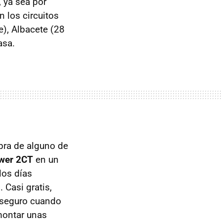
, ya sea por
n los circuitos
e), Albacete (28
asa.
pra de alguno de
ower 2CT
en un
los días
 Casi gratis,
 seguro cuando
 montar unas