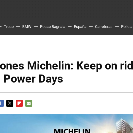
Truco
BMW
Pecco Bagnaia
España
Carreteras
Policía
nes Michelin: Keep on rid
n Power Days
ACEBOOK
TWITTER
FLIPBOARD
E-
MAIL