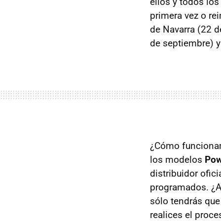
ellos y todos los
primera vez o re
de Navarra (22 de
de septiembre) y
¿Cómo funcionan
los modelos
Pow
distribuidor ofic
programados. ¿Así
sólo tendrás qu
realices el proc