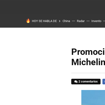
HOY SE HABLA DE
China
Radar
Invento
Promocio
Micheli
2 comentarios
F