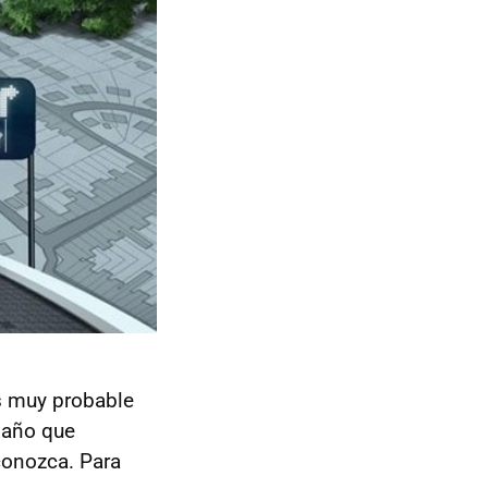
es muy probable
r año que
conozca. Para