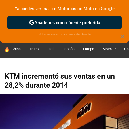
Ya puedes ver más de Motorpasion Moto en Google
ZONA DE PRUEBAS
DEPORTIVAS
MOTOS ELÉCTRICAS
Añádenos como fuente preferida
Solo necesitas una cuenta de Google
×
HOY SE HABLA DE
China
Truco
Trail
España
Europa
MotoGP
Ga
KTM incrementó sus ventas en un
28,2% durante 2014