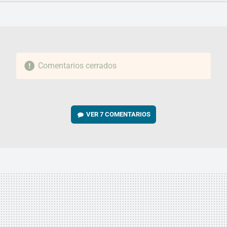
FACEBOOK
TWITTER
FLIPBOARD
E-
WHATSAPP
MAIL
Comentarios cerrados
VER
7 COMENTARIOS