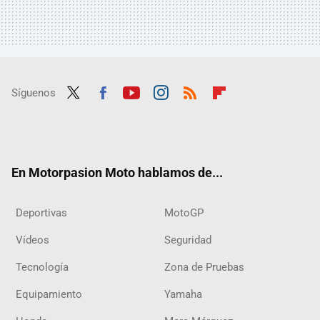
Síguenos
Twit
Fac
Yout
Inst
RSS
Flip
ter
ebo
ube
agra
boar
ok
m
d
En Motorpasion Moto hablamos de...
Deportivas
MotoGP
Vídeos
Seguridad
Tecnología
Zona de Pruebas
Equipamiento
Yamaha