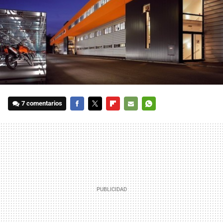
7 comentarios
FACEBOOK
TWITTER
FLIPBOARD
E-
WHATSAPP
MAIL