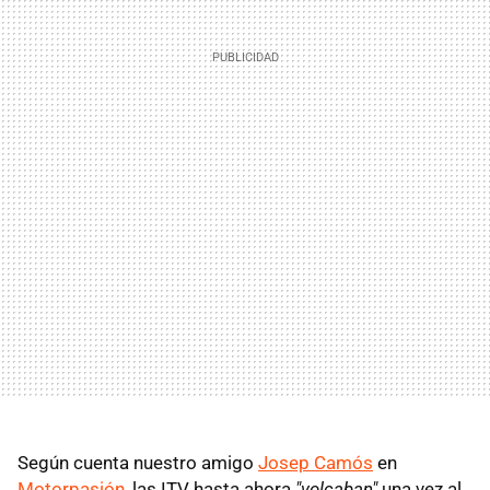
Según cuenta nuestro amigo
Josep Camós
en
Motorpasión
, las ITV hasta ahora
"volcaban"
una vez al