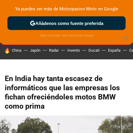
Ya puedes ver más de Motorpasion Moto en Google
ZONA DE PRUEBAS
DEPORTIVAS
MOTOS ELÉCTRICAS
Añádenos como fuente preferida
Solo necesitas una cuenta de Google
×
HOY SE HABLA DE
China
Japón
Radar
Invento
Ducati
España
Ca
En India hay tanta escasez de
informáticos que las empresas los
fichan ofreciéndoles motos BMW
como prima