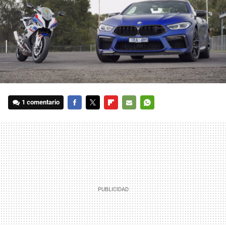
1 comentario
FACEBOOK
TWITTER
FLIPBOARD
E-
WHATSAPP
MAIL