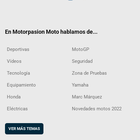
Twit
Fac
Yout
Inst
RSS
Flip
ter
ebo
ube
agra
boar
ok
m
d
En Motorpasion Moto hablamos de...
Deportivas
MotoGP
Vídeos
Seguridad
Tecnología
Zona de Pruebas
Equipamiento
Yamaha
Honda
Marc Márquez
Eléctricas
Novedades motos 2022
VER MÁS TEMAS