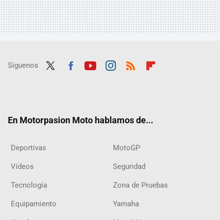
Síguenos
Twit
Fac
Yout
Inst
RSS
Flip
ter
ebo
ube
agra
boar
ok
m
d
En Motorpasion Moto hablamos de...
Deportivas
MotoGP
Vídeos
Seguridad
Tecnología
Zona de Pruebas
Equipamiento
Yamaha