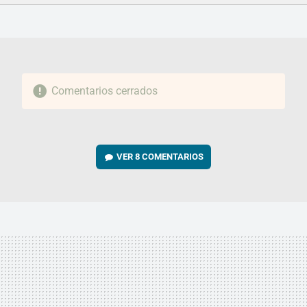
FACEBOOK
TWITTER
FLIPBOARD
E-
WHATSAPP
MAIL
Comentarios cerrados
VER
8 COMENTARIOS