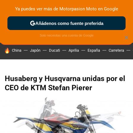
Ya puedes ver más de Motorpasion Moto en Google
ZONA DE PRUEBAS
DEPORTIVAS
MOTOS ELÉCTRICAS
Añádenos como fuente preferida
Solo necesitas una cuenta de Google
×
HOY SE HABLA DE
China
Japón
Ducati
Aprilia
España
Carretera
Husaberg y Husqvarna unidas por el
CEO de KTM Stefan Pierer