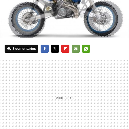
8 comentarios
FACEBOOK
TWITTER
FLIPBOARD
E-
WHATSAPP
MAIL