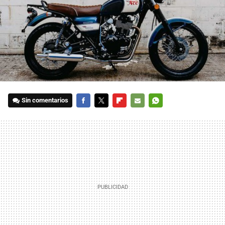
Sin comentarios
FACEBOOK
TWITTER
FLIPBOARD
E-
WHATSAPP
MAIL