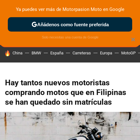
Ya puedes ver más de Motorpasion Moto en Google
ZONA DE PRUEBAS
DEPORTIVAS
MOTOS ELÉCTRICAS
Añádenos como fuente preferida
Solo necesitas una cuenta de Google
×
HOY SE HABLA DE
China
BMW
España
Carreteras
Europa
MotoGP
Hay tantos nuevos motoristas
comprando motos que en Filipinas
se han quedado sin matrículas