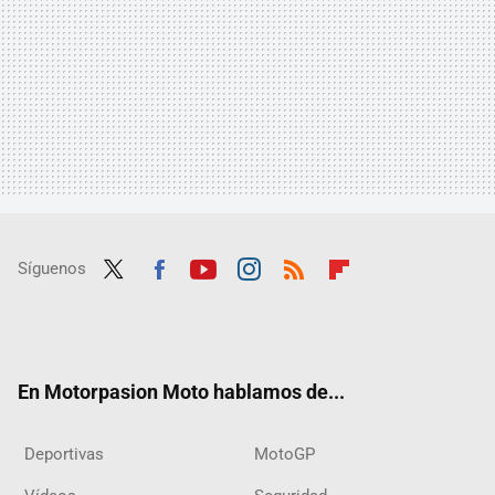
Síguenos
Twit
Fac
Yout
Inst
RSS
Flip
ter
ebo
ube
agra
boar
ok
m
d
En Motorpasion Moto hablamos de...
Deportivas
MotoGP