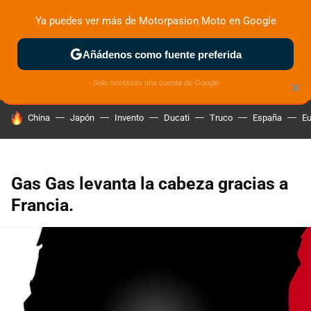
Ya puedes ver más de Motorpasion Moto en Google
ZONA DE PRUEBAS
DEPORTIVAS
MOTOS ELÉCTRICAS
Añádenos como fuente preferida
Solo necesitas una cuenta de Google
×
HOY SE HABLA DE
China
Japón
Invento
Ducati
Truco
España
Eu
Gas Gas levanta la cabeza gracias a
Francia.