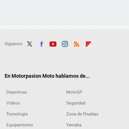
Síguenos
Twit
Fac
Yout
Inst
RSS
Flip
ter
ebo
ube
agra
boar
ok
m
d
En Motorpasion Moto hablamos de...
Deportivas
MotoGP
Vídeos
Seguridad
Tecnología
Zona de Pruebas
Equipamiento
Yamaha