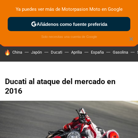
Ya puedes ver más de Motorpasion Moto en Google
ZONA DE PRUEBAS
DEPORTIVAS
MOTOS ELÉCTRICAS
Añádenos como fuente preferida
Solo necesitas una cuenta de Google
×
HOY SE HABLA DE
China
Japón
Ducati
Aprilia
España
Gasolina
Ducati al ataque del mercado en
2016