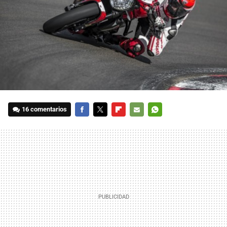
16 comentarios
FACEBOOK
TWITTER
FLIPBOARD
E-
WHATSAPP
MAIL