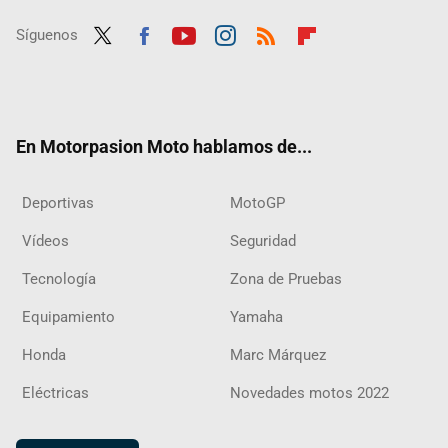
Síguenos
Twit
Fac
Yout
Inst
RSS
Flip
ter
ebo
ube
agra
boar
ok
m
d
En Motorpasion Moto hablamos de...
Deportivas
MotoGP
Vídeos
Seguridad
Tecnología
Zona de Pruebas
Equipamiento
Yamaha
Honda
Marc Márquez
Eléctricas
Novedades motos 2022