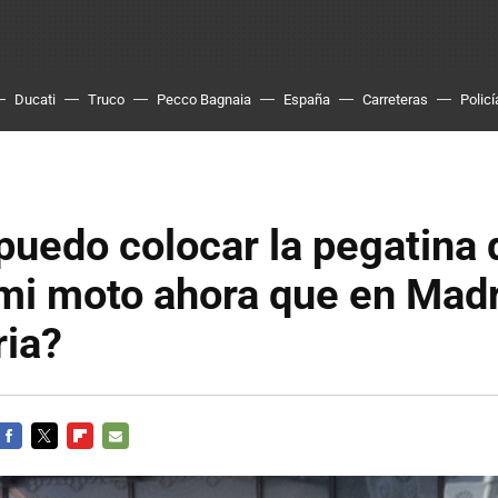
Ducati
Truco
Pecco Bagnaia
España
Carreteras
Policí
uedo colocar la pegatina 
mi moto ahora que en Madr
ria?
FACEBOOK
TWITTER
FLIPBOARD
E-
MAIL