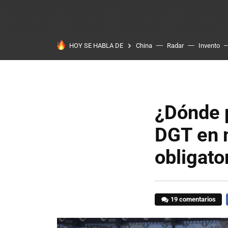
HOY SE HABLA DE
China
Radar
Invento
¿Dónde p
DGT en 
obligato
19 comentarios