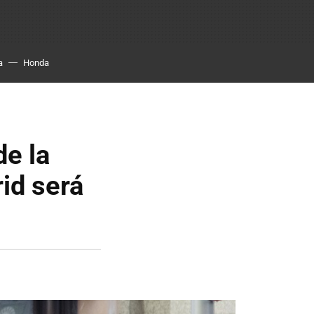
a
Honda
de la
id será