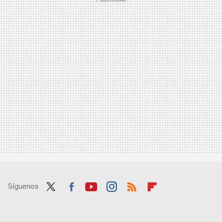
Síguenos
Twit
Fac
Yout
Inst
RSS
Flip
ter
ebo
ube
agra
boar