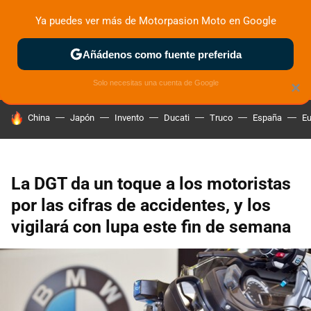
Ya puedes ver más de Motorpasion Moto en Google
ZONA DE PRUEBAS
DEPORTIVAS
MOTOS ELÉCTRICAS
Añádenos como fuente preferida
Solo necesitas una cuenta de Google
×
HOY SE HABLA DE
China
Japón
Invento
Ducati
Truco
España
Eu
La DGT da un toque a los motoristas
por las cifras de accidentes, y los
vigilará con lupa este fin de semana