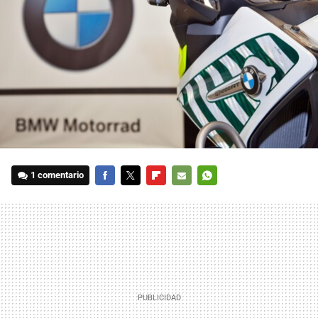
1 comentario
FACEBOOK
TWITTER
FLIPBOARD
E-
WHATSAPP
MAIL