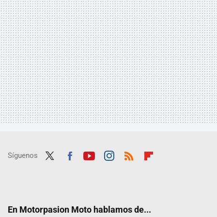
Síguenos
Twit
Fac
Yout
Inst
RSS
Flip
ter
ebo
ube
agra
boar
ok
m
d
En Motorpasion Moto hablamos de...