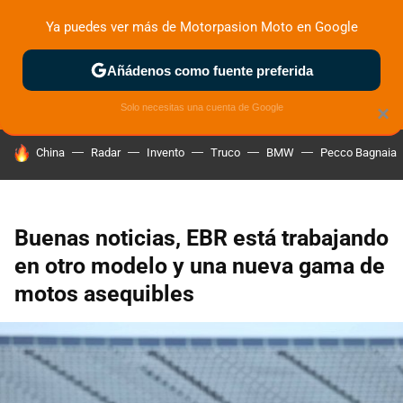
Ya puedes ver más de Motorpasion Moto en Google
ZONA DE PRUEBAS
DEPORTIVAS
MOTOS ELÉCTRICAS
Añádenos como fuente preferida
Solo necesitas una cuenta de Google
×
HOY SE HABLA DE
China
Radar
Invento
Truco
BMW
Pecco Bagnaia
Buenas noticias, EBR está trabajando
en otro modelo y una nueva gama de
motos asequibles