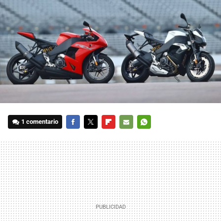
1 comentario
FACEBOOK
TWITTER
FLIPBOARD
E-
WHATSAPP
MAIL