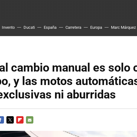
Invento
Ducati
España
Carretera
Europa
Marc Márquez
 al cambio manual es solo 
o, y las motos automática
 exclusivas ni aburridas
ACEBOOK
TWITTER
FLIPBOARD
E-
MAIL