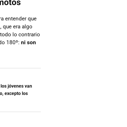
 motos
ra entender que
, que era algo
todo lo contrario
ado 180º:
ni son
los jóvenes van
, excepto los