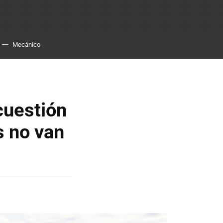
Mecánico
cuestión
s no van