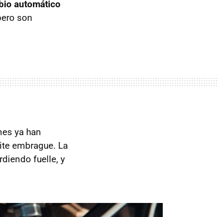
bio automático
 pero son
nes ya han
ite embrague. La
diendo fuelle, y