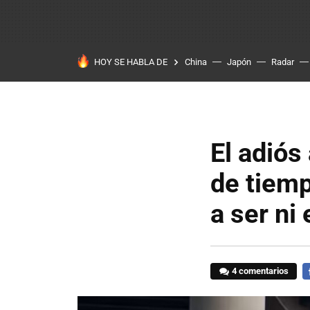
HOY SE HABLA DE
China
Japón
Radar
El adiós
de tiemp
a ser ni
4 comentarios
F