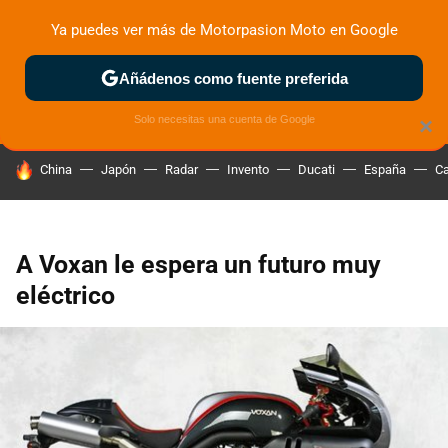
Ya puedes ver más de Motorpasion Moto en Google
ZONA DE PRUEBAS
DEPORTIVAS
MOTOS ELÉCTRICAS
Añádenos como fuente preferida
Solo necesitas una cuenta de Google
×
HOY SE HABLA DE
China
Japón
Radar
Invento
Ducati
España
Ca
A Voxan le espera un futuro muy
eléctrico