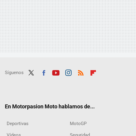
Síguenos
Twit
Fac
Yout
Inst
RSS
Flip
ter
ebo
ube
agra
boar
ok
m
d
En Motorpasion Moto hablamos de...
Deportivas
MotoGP
Vídeos
Seguridad