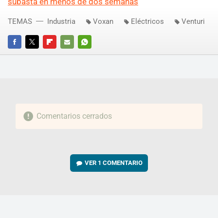
subasta en menos de dos semanas
TEMAS
Industria
Voxan
Eléctricos
Venturi
FACEBOOK
TWITTER
FLIPBOARD
E-
WHATSAPP
MAIL
Comentarios cerrados
VER
1 COMENTARIO