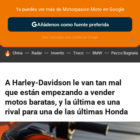
Ya puedes ver más de Motorpasion Moto en Google
ZONA DE PRUEBAS
DEPORTIVAS
MOTOS ELÉCTRICAS
Añádenos como fuente preferida
Solo necesitas una cuenta de Google
×
HOY SE HABLA DE
China
Radar
Invento
Truco
BMW
Pecco Bagnaia
A Harley-Davidson le van tan mal
que están empezando a vender
motos baratas, y la última es una
rival para una de las últimas Honda