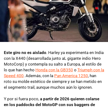
Este giro no es aislado
. Harley ya experimenta en India
con la X440 (desarrollada junto aL gigante indio Hero
MotoCorp) y contempla su salto a Europa, al estilo de
lo que han hecho
Honda con la GB350
o
Triumph con la
Speed 400
. Además, con la
Pan America 1250
, han
roto su molde estético de siempre y se han metido en
el segmento trail, aunque muchos aún lo ignoren.
Y por si fuera poco,
a partir de 2026 quieren colarse
en los paddocks del MotoGP con sus baggers de