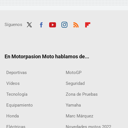
Síguenos
Twit
Fac
Yout
Inst
RSS
Flip
ter
ebo
ube
agra
boar
ok
m
d
En Motorpasion Moto hablamos de...
Deportivas
MotoGP
Vídeos
Seguridad
Tecnología
Zona de Pruebas
Equipamiento
Yamaha
Honda
Marc Márquez
Eléctricas
Novedades motos 2022