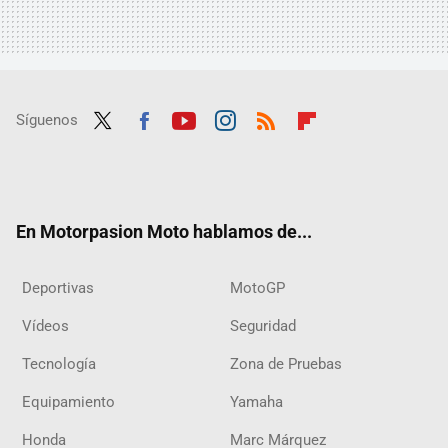
Síguenos
Twit
Fac
Yout
Inst
RSS
Flip
ter
ebo
ube
agra
boar
ok
m
d
En Motorpasion Moto hablamos de...
Deportivas
MotoGP
Vídeos
Seguridad
Tecnología
Zona de Pruebas
Equipamiento
Yamaha
Honda
Marc Márquez