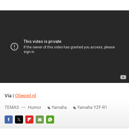
Vía |
Oliepeil.nl
TEMAS
Humor
Yamaha
Yamaha YZF-R1
FACEBOOK
TWITTER
FLIPBOARD
E-
WHATSAPP