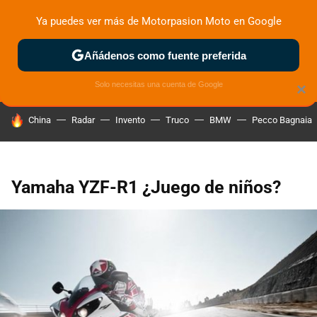
Ya puedes ver más de Motorpasion Moto en Google
ZONA DE PRUEBAS
DEPORTIVAS
MOTOS ELÉCTRICAS
Añádenos como fuente preferida
Solo necesitas una cuenta de Google
×
HOY SE HABLA DE
China
Radar
Invento
Truco
BMW
Pecco Bagnaia
Yamaha YZF-R1 ¿Juego de niños?