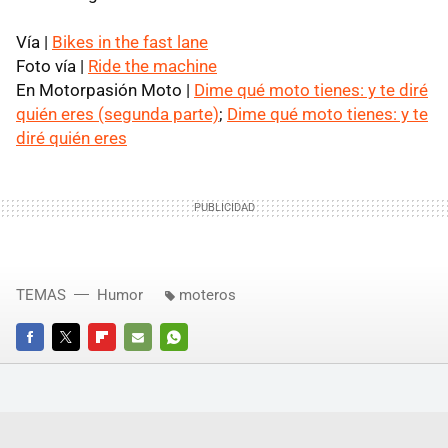
Vía |
Bikes in the fast lane
Foto vía |
Ride the machine
En Motorpasión Moto |
Dime qué moto tienes: y te diré
quién eres (segunda parte)
;
Dime qué moto tienes: y te
diré quién eres
TEMAS
Humor
moteros
FACEBOOK
TWITTER
FLIPBOARD
E-
WHATSAPP
MAIL