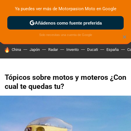
Ya puedes ver más de Motorpasion Moto en Google
ZONA DE PRUEBAS
DEPORTIVAS
MOTOS ELÉCTRICAS
Añádenos como fuente preferida
Solo necesitas una cuenta de Google
×
HOY SE HABLA DE
China
Japón
Radar
Invento
Ducati
España
Ca
Tópicos sobre motos y moteros ¿Con
cual te quedas tu?