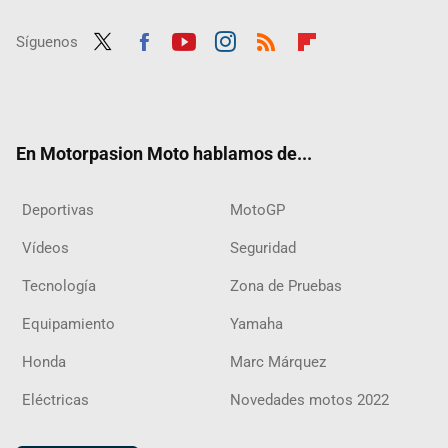
Síguenos
Twit
Fac
Yout
Inst
RSS
Flip
ter
ebo
ube
agra
boar
ok
m
d
En Motorpasion Moto hablamos de...
Deportivas
MotoGP
Vídeos
Seguridad
Tecnología
Zona de Pruebas
Equipamiento
Yamaha
Honda
Marc Márquez
Eléctricas
Novedades motos 2022