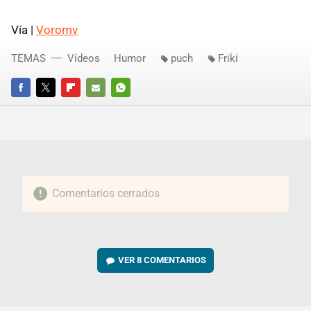
Vía |
Voromv
TEMAS
Vídeos
Humor
puch
Friki
FACEBOOK
TWITTER
FLIPBOARD
E-
WHATSAPP
MAIL
Comentarios cerrados
VER
8 COMENTARIOS