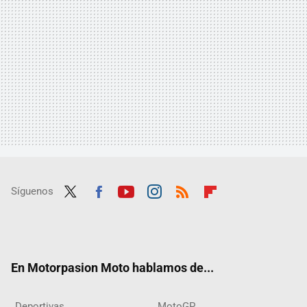
Síguenos
Twit
Fac
Yout
Inst
RSS
Flip
ter
ebo
ube
agra
boar
ok
m
d
En Motorpasion Moto hablamos de...
Deportivas
MotoGP