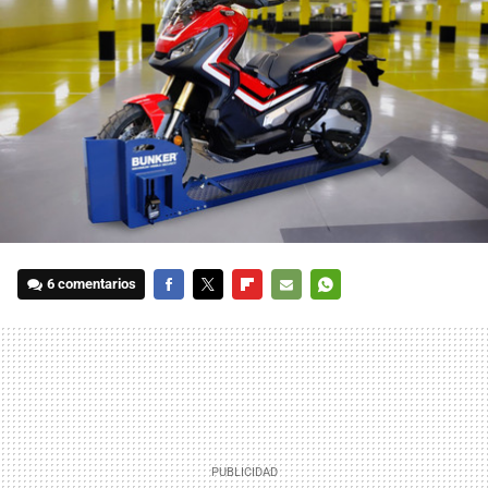
6 comentarios
FACEBOOK
TWITTER
FLIPBOARD
E-
WHATSAPP
MAIL