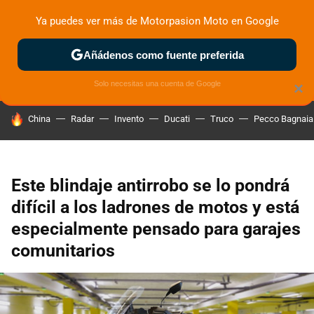
Ya puedes ver más de Motorpasion Moto en Google
ZONA DE PRUEBAS
DEPORTIVAS
MOTOS ELÉCTRICAS
Añádenos como fuente preferida
Solo necesitas una cuenta de Google
×
HOY SE HABLA DE
China
Radar
Invento
Ducati
Truco
Pecco Bagnaia
Este blindaje antirrobo se lo pondrá
difícil a los ladrones de motos y está
especialmente pensado para garajes
comunitarios