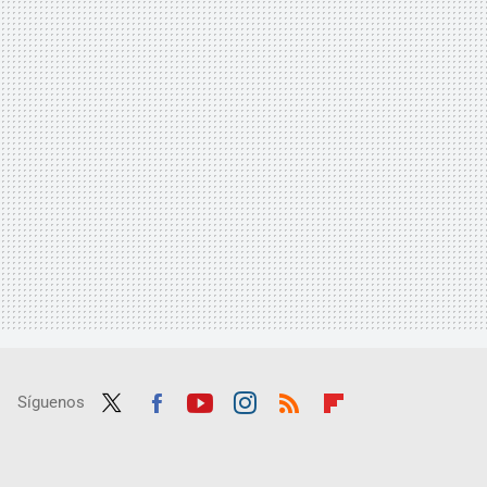
Síguenos
Twit
Fac
Yout
Inst
RSS
Flip
ter
ebo
ube
agra
boar